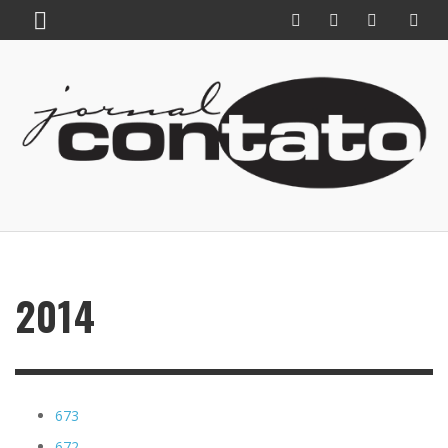
2014
673
672