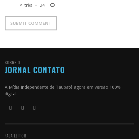
×
três
=
24
SOBRE O
JORNAL CONTATO
A Mídia Independente de Taubaté agora em versão 100%
digital.
FALA LEITOR