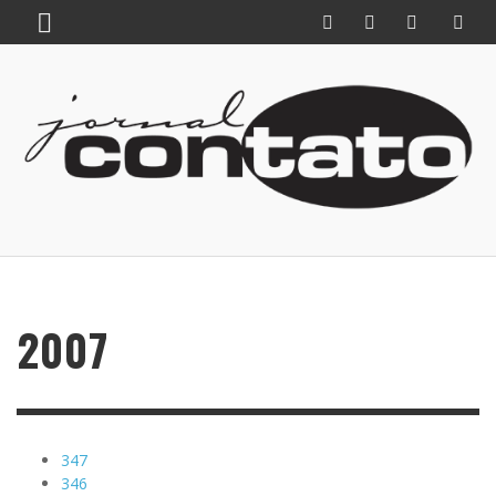
2007
347
346