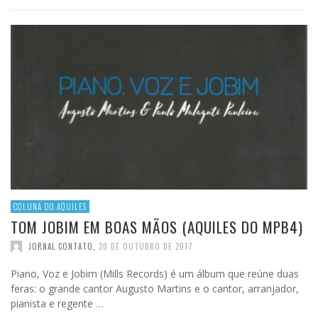
COLUNA DO AQUILES
TOM JOBIM EM BOAS MÃOS (AQUILES DO MPB4)
JORNAL CONTATO
,
20 DE OUTUBRO DE 2017
Piano, Voz e Jobim (Mills Records) é um álbum que reúne duas
feras: o grande cantor Augusto Martins e o cantor, arranjador,
pianista e regente …