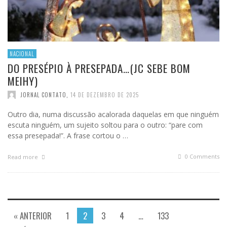
NACIONAL
DO PRESÉPIO À PRESEPADA…(JC SEBE BOM
MEIHY)
JORNAL CONTATO
,
14 DE DEZEMBRO DE 2025
Outro dia, numa discussão acalorada daquelas em que ninguém
escuta ninguém, um sujeito soltou para o outro: “pare com
essa presepada!”. A frase cortou o …
0 Comments
Read more
« ANTERIOR
1
2
3
4
…
133