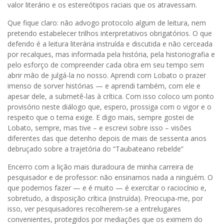
valor literário e os estereótipos raciais que os atravessam.
Que fique claro: não advogo protocolo algum de leitura, nem
pretendo estabelecer trilhos interpretativos obrigatórios. O que
defendo é a leitura literária instruída e discutida e não cerceada
por recalques, mas informada pela história, pela historiografia e
pelo esforço de compreender cada obra em seu tempo sem
abrir mão de julgá-la no nosso. Aprendi com Lobato o prazer
imenso de sorver histórias — e aprendi também, com ele e
apesar dele, a submetê-las à crítica. Com isso coloco um ponto
provisório neste diálogo que, espero, prossiga com o vigor e o
respeito que o tema exige. E digo mais, sempre gostei de
Lobato, sempre, mas tive – e escrevi sobre isso – visões
diferentes das que detenho depois de mais de sessenta anos
debruçado sobre a trajetória do “Taubateano rebelde”
Encerro com a lição mais duradoura de minha carreira de
pesquisador e de professor: não ensinamos nada a ninguém. O
que podemos fazer — e é muito — é exercitar o raciocínio e,
sobretudo, a disposição crítica (instruída). Preocupa-me, por
isso, ver pesquisadores recolherem-se a entrelugares
convenientes, protegidos por mediações que os eximem do