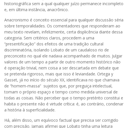
historiográfica sem a qual qualquer juízo permanece incompleto
e, em última instância, anacrônico.
Anacronismo é conceito essencial para qualquer discussão séria
sobre temporalidades. Os comentadores que responderam ao
meu texto revelam, infelizmente, certa displicência diante dessa
categoria. Sem critérios claros, procedem a uma
“presentificação” dos efeitos de uma tradição cultural
discriminatória, isolando Lobato de um caudaloso rio de
preconceito no qual ele nadava acompanhado de muitos. Julgar
valores de um tempo a partir de outro momento histórico não
é operação trivial, nem coisa a ser descartada em debate que
se pretenda rigoroso, mais que isso é leviandade. Ortega y
Gasset, já no início do século XX, identificava no que chamava
de “homem-massa” sujeitos que, por preguiça intelectual,
tomam o próprio espaço e tempo como medida universal de
todas as coisas. Não perceber que o tempo pretérito constitui e
habita o presente não é virtude crítica: é, ao contrário, condenar
a história à superficialidade.
Há, além disso, um equívoco factual que precisa ser corrigido
com precisão. Jamais afirmei que Lobato tinha uma leitura