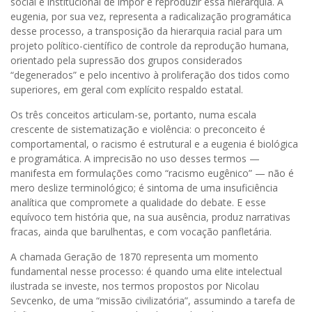
social e institucional de impor e reproduzir essa hierarquia. A
eugenia, por sua vez, representa a radicalização programática
desse processo, a transposição da hierarquia racial para um
projeto político-científico de controle da reprodução humana,
orientado pela supressão dos grupos considerados
“degenerados” e pelo incentivo à proliferação dos tidos como
superiores, em geral com explícito respaldo estatal.
Os três conceitos articulam-se, portanto, numa escala
crescente de sistematização e violência: o preconceito é
comportamental, o racismo é estrutural e a eugenia é biológica
e programática. A imprecisão no uso desses termos —
manifesta em formulações como “racismo eugênico” — não é
mero deslize terminológico; é sintoma de uma insuficiência
analítica que compromete a qualidade do debate. E esse
equívoco tem história que, na sua ausência, produz narrativas
fracas, ainda que barulhentas, e com vocação panfletária.
A chamada Geração de 1870 representa um momento
fundamental nesse processo: é quando uma elite intelectual
ilustrada se investe, nos termos propostos por Nicolau
Sevcenko, de uma “missão civilizatória”, assumindo a tarefa de