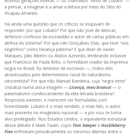
ensinou gerações inteiras — os chamados “filhos de Lobato” —
a pensar, a imaginar e a amar a leitura por meio do Sítio do
Picapau Amarelo.
Há ainda uma questão que os críticos se esquivam de
responder: por que Lobato? Por que não José de Alencar,
defensor confesso da escravidão e autor de cartas públicas em
defesa do sistema? Por que não Gonçalves Dias, que teve “seis
negrinhos” como herança paterna? E que dizer de Xavier
Marques, Júlio Ribeiro ou Aluísio Azevedo, lembrando inclusive
que Francisco de Paula Brito, o formidável criador da imprensa
negra no Brasil, foi detentor de escravos —, todos eles
atravessados pelo determinismo racial do naturalismo
oitocentista? Por que não Manuel Bandeira, cuja “negra Irene”
cristaliza numa única imagem —
Licença, meu branco!
— o
paternalismo condescendente da elite letrada brasileira?
Respostas existem, e merecem ser formuladas com
honestidade: Lobato é o mais vendido, o mais lido, o autor
mais presente no imaginário nacional — e por isso se torna
alvo privilegiado. Nos Estados Unidos, o equivalente estrutural
desse debate é Mark Twain, cujos
Tom Sawyer
e
Huckleberry
Finn
enfrentam periodicamente os mesmos dilemas entre o