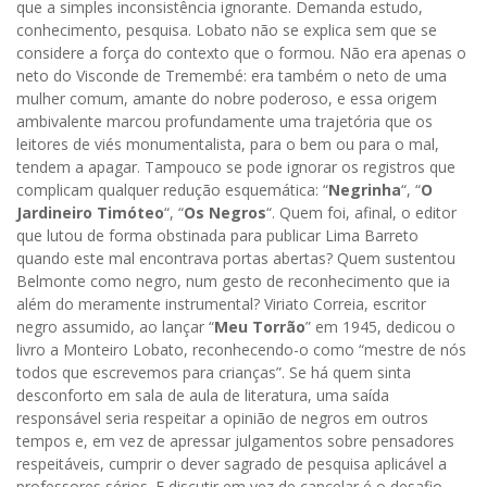
que a simples inconsistência ignorante. Demanda estudo,
conhecimento, pesquisa. Lobato não se explica sem que se
considere a força do contexto que o formou. Não era apenas o
neto do Visconde de Tremembé: era também o neto de uma
mulher comum, amante do nobre poderoso, e essa origem
ambivalente marcou profundamente uma trajetória que os
leitores de viés monumentalista, para o bem ou para o mal,
tendem a apagar. Tampouco se pode ignorar os registros que
complicam qualquer redução esquemática: “
Negrinha
“, “
O
Jardineiro Timóteo
“, “
Os Negros
“. Quem foi, afinal, o editor
que lutou de forma obstinada para publicar Lima Barreto
quando este mal encontrava portas abertas? Quem sustentou
Belmonte como negro, num gesto de reconhecimento que ia
além do meramente instrumental? Viriato Correia, escritor
negro assumido, ao lançar “
Meu Torrão
” em 1945, dedicou o
livro a Monteiro Lobato, reconhecendo-o como “mestre de nós
todos que escrevemos para crianças”. Se há quem sinta
desconforto em sala de aula de literatura, uma saída
responsável seria respeitar a opinião de negros em outros
tempos e, em vez de apressar julgamentos sobre pensadores
respeitáveis, cumprir o dever sagrado de pesquisa aplicável a
professores sérios. E discutir em vez de cancelar é o desafio