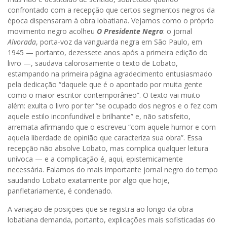
confrontado com a recepção que certos segmentos negros da
época dispensaram à obra lobatiana. Vejamos como o próprio
movimento negro acolheu
O Presidente Negro
: o jornal
Alvorada
, porta-voz da vanguarda negra em São Paulo, em
1945 — portanto, dezessete anos após a primeira edição do
livro —, saudava calorosamente o texto de Lobato,
estampando na primeira página agradecimento entusiasmado
pela dedicação “daquele que é o apontado por muita gente
como o maior escritor contemporâneo”. O texto vai muito
além: exulta o livro por ter “se ocupado dos negros e o fez com
aquele estilo inconfundível e brilhante” e, não satisfeito,
arremata afirmando que o escreveu “com aquele humor e com
aquela liberdade de opinião que caracteriza sua obra”. Essa
recepção não absolve Lobato, mas complica qualquer leitura
unívoca — e a complicação é, aqui, epistemicamente
necessária. Falamos do mais importante jornal negro do tempo
saudando Lobato exatamente por algo que hoje,
panfletariamente, é condenado.
A variação de posições que se registra ao longo da obra
lobatiana demanda, portanto, explicações mais sofisticadas do