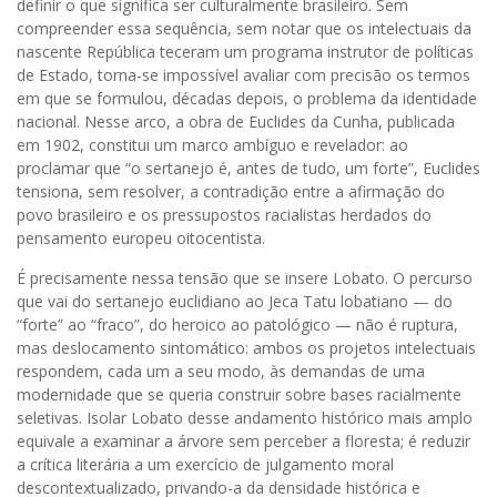
definir o que significa ser culturalmente brasileiro. Sem
compreender essa sequência, sem notar que os intelectuais da
nascente República teceram um programa instrutor de políticas
de Estado, torna-se impossível avaliar com precisão os termos
em que se formulou, décadas depois, o problema da identidade
nacional. Nesse arco, a obra de Euclides da Cunha, publicada
em 1902, constitui um marco ambíguo e revelador: ao
proclamar que “o sertanejo é, antes de tudo, um forte”, Euclides
tensiona, sem resolver, a contradição entre a afirmação do
povo brasileiro e os pressupostos racialistas herdados do
pensamento europeu oitocentista.
É precisamente nessa tensão que se insere Lobato. O percurso
que vai do sertanejo euclidiano ao Jeca Tatu lobatiano — do
“forte” ao “fraco”, do heroico ao patológico — não é ruptura,
mas deslocamento sintomático: ambos os projetos intelectuais
respondem, cada um a seu modo, às demandas de uma
modernidade que se queria construir sobre bases racialmente
seletivas. Isolar Lobato desse andamento histórico mais amplo
equivale a examinar a árvore sem perceber a floresta; é reduzir
a crítica literária a um exercício de julgamento moral
descontextualizado, privando-a da densidade histórica e