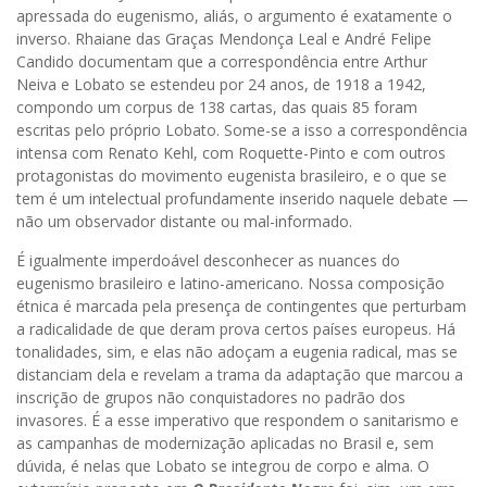
apressada do eugenismo, aliás, o argumento é exatamente o
inverso. Rhaiane das Graças Mendonça Leal e André Felipe
Candido documentam que a correspondência entre Arthur
Neiva e Lobato se estendeu por 24 anos, de 1918 a 1942,
compondo um corpus de 138 cartas, das quais 85 foram
escritas pelo próprio Lobato. Some-se a isso a correspondência
intensa com Renato Kehl, com Roquette-Pinto e com outros
protagonistas do movimento eugenista brasileiro, e o que se
tem é um intelectual profundamente inserido naquele debate —
não um observador distante ou mal-informado.
É igualmente imperdoável desconhecer as nuances do
eugenismo brasileiro e latino-americano. Nossa composição
étnica é marcada pela presença de contingentes que perturbam
a radicalidade de que deram prova certos países europeus. Há
tonalidades, sim, e elas não adoçam a eugenia radical, mas se
distanciam dela e revelam a trama da adaptação que marcou a
inscrição de grupos não conquistadores no padrão dos
invasores. É a esse imperativo que respondem o sanitarismo e
as campanhas de modernização aplicadas no Brasil e, sem
dúvida, é nelas que Lobato se integrou de corpo e alma. O