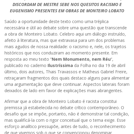
DISCORDAM DE MESTRE SEBE NOS QUESITOS RACISMO E
EUGENISMO PRESENTES EM OBRAS DE MONTEIRO LOBATO
Saúdo a oportunidade deste texto como uma tréplica
necessária e útil ao debate sobre uma questão que transcende
a obra de Monteiro Lobato. Celebro aqui um diálogo instruído,
afeito à literatura, mas que extravasa para um dos problemas
mais agudos de nossa realidade: o racismo e, nele, os trajetos
históricos que nos conduziram ao momento presente. Em
resposta ao meu texto “
Nem Monumento, nem Réu
“,
publicado no caderno
Ilustríssima
da Folha no dia 19 de abril
último, dois autores, Thais Travassos e Matheus Gabriel Freire,
retraçaram fragmentos dos quais destaco alguns para alimentar
uma argumentação que deve continuar. Aspectos laterais foram
deixados de lado em favor de explicações mais abrangentes.
Afirmar que a obra de Monteiro Lobato é racista constitui
premissa já estabelecida no debate crítico contemporâneo. O
desafio que se impõe, portanto, não é demonstrar tal condição,
mas qualificá-la com o rigor conceitual que o tema exige. Esse
esforço analítico pressupõe, antes de tudo, o reconhecimento
de que vivemos sob o que se convencionou denominar