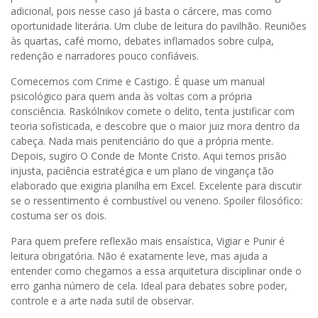
adicional, pois nesse caso já basta o cárcere, mas como
oportunidade literária. Um clube de leitura do pavilhão. Reuniões
às quartas, café morno, debates inflamados sobre culpa,
redenção e narradores pouco confiáveis.
Comecemos com Crime e Castigo. É quase um manual
psicológico para quem anda às voltas com a própria
consciência. Raskólnikov comete o delito, tenta justificar com
teoria sofisticada, e descobre que o maior juiz mora dentro da
cabeça. Nada mais penitenciário do que a própria mente.
Depois, sugiro O Conde de Monte Cristo. Aqui temos prisão
injusta, paciência estratégica e um plano de vingança tão
elaborado que exigiria planilha em Excel. Excelente para discutir
se o ressentimento é combustível ou veneno. Spoiler filosófico:
costuma ser os dois.
Para quem prefere reflexão mais ensaística, Vigiar e Punir é
leitura obrigatória. Não é exatamente leve, mas ajuda a
entender como chegamos a essa arquitetura disciplinar onde o
erro ganha número de cela. Ideal para debates sobre poder,
controle e a arte nada sutil de observar.