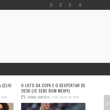
RTAR DE
INFIDELIDADE COMO MÉTODO: UM
EXISTE A
HISTORIADOR NA TORCIDA (JC
(EVALDO 
SEBE BOM MEIHY
E 2026
JORNAL
JORNAL CONTATO
,
28 DE JUNHO DE 2026