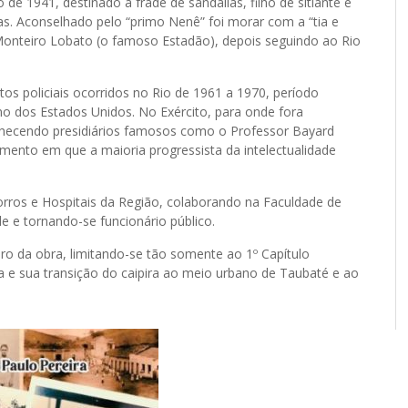
de 1941, destinado a frade de sandálias, filho de sitiante e
as. Aconselhado pelo “primo Nenê” foi morar com a “tia e
Monteiro Lobato (o famoso Estadão), depois seguindo ao Rio
os policiais ocorridos no Rio de 1961 a 1970, período
erno dos Estados Unidos. No Exército, para onde fora
onhecendo presidiários famosos como o Professor Bayard
mento em que a maioria progressista da intelectualidade
ros e Hospitais da Região, colaborando na Faculdade de
 e tornando-se funcionário público.
ro da obra, limitando-se tão somente ao 1º Capítulo
a e sua transição do caipira ao meio urbano de Taubaté e ao