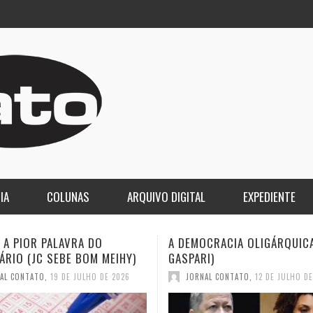
IA
COLUNAS
ARQUIVO DIGITAL
EXPEDIENTE
CRACIA OLIGÁRQUICA (ELIO
O LUTO DA COPA E O DESPE
I)
2030 (JC SEBE BOM MEIHY)
AL CONTATO
,
12 DE JULHO DE 2026
JORNAL CONTATO
,
12 DE JULHO D