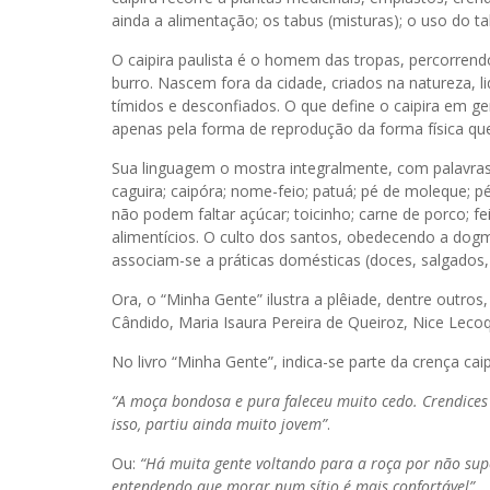
ainda a alimentação; os tabus (misturas); o uso do t
O caipira paulista é o homem das tropas, percorren
burro. Nascem fora da cidade, criados na natureza, 
tímidos e desconfiados. O que define o caipira em ge
apenas pela forma de reprodução da forma física que 
Sua linguagem o mostra integralmente, com palavras
caguira; caipóra; nome-feio; patuá; pé de moleque; 
não podem faltar açúcar; toicinho; carne de porco; fe
alimentícios. O culto dos santos, obedecendo a dogm
associam-se a práticas domésticas (doces, salgados,
Ora, o “Minha Gente” ilustra a plêiade, dentre outr
Cândido, Maria Isaura Pereira de Queiroz, Nice Lecoq 
No livro “Minha Gente”, indica-se parte da crença caip
“A moça bondosa e pura faleceu muito cedo. Crendices d
isso, partiu ainda muito jovem
”
.
Ou:
“Há muita gente voltando para a roça por não supo
entendendo que morar num sítio é mais confortável”
.