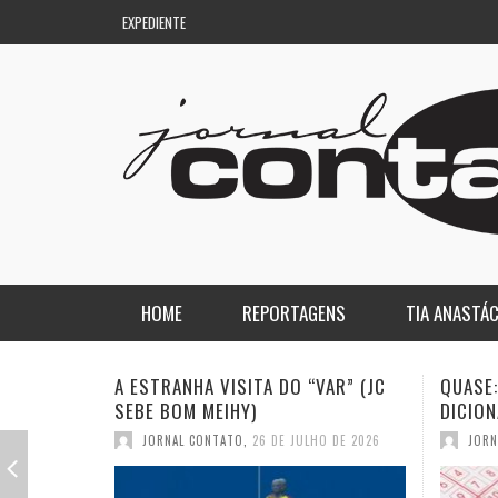
EXPEDIENTE
HOME
REPORTAGENS
TIA ANASTÁC
NACIONAL
COLUNA DO AQUILES
QUASE: A PIOR PALAVRA DO
A DEMO
DICIONÁRIO (JC SEBE BOM MEIHY)
GASPAR
REGIONAL
DE PASSAGEM
JORNAL CONTATO
,
19 DE JULHO DE 2026
JORN
ESPORTE
ENQUANTO ISSO…