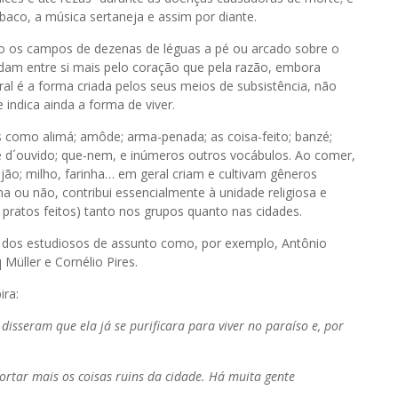
abaco, a música sertaneja e assim por diante.
do os campos de dezenas de léguas a pé ou arcado sobre o
lidam entre si mais pelo coração que pela razão, embora
ral é a forma criada pelos seus meios de subsistência, não
indica ainda a forma de viver.
 como alimá; amôde; arma-penada; as coisa-feito; banzé;
pé d´ouvido; que-nem, e inúmeros outros vocábulos. Ao comer,
ijão; milho, farinha… em geral criam e cultivam gêneros
a ou não, contribui essencialmente à unidade religiosa e
 pratos feitos) tanto nos grupos quanto nas cidades.
os, dos estudiosos de assunto como, por exemplo, Antônio
Müller e Cornélio Pires.
ira:
isseram que ela já se purificara para viver no paraíso e, por
rtar mais os coisas ruins da cidade. Há muita gente