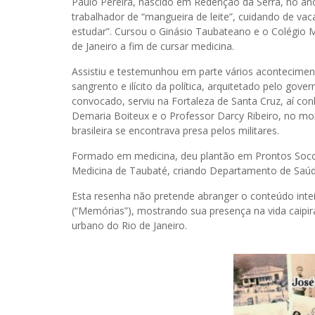
Paulo Pereira, nascido em Redenção da Serra, no ano 
trabalhador de “mangueira de leite”, cuidando de vac
estudar”. Cursou o Ginásio Taubateano e o Colégio 
de Janeiro a fim de cursar medicina.
Assistiu e testemunhou em parte vários aconteciment
sangrento e ilícito da política, arquitetado pelo gov
convocado, serviu na Fortaleza de Santa Cruz, aí c
Demaria Boiteux e o Professor Darcy Ribeiro, no mo
brasileira se encontrava presa pelos militares.
Formado em medicina, deu plantão em Prontos Socor
Medicina de Taubaté, criando Departamento de Saúde
Esta resenha não pretende abranger o conteúdo intei
(“Memórias”), mostrando sua presença na vida caipir
urbano do Rio de Janeiro.