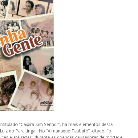
intitulado “Caipira Sim Senhor”, há mais elementos desta
Luiz do Paraitinga. No “Almanaque Taubaté”, citado, “o
ndices e até rezas” durante as doenças causadoras de morte; e