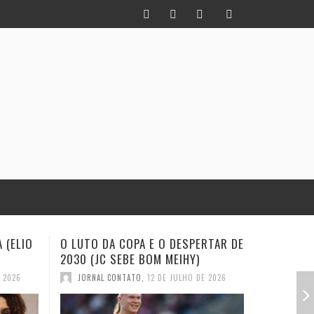
RTAR DE
INFIDELIDADE COMO MÉTODO: UM
EXISTE A
HISTORIADOR NA TORCIDA (JC
(EVALDO 
SEBE BOM MEIHY
E 2026
JORNAL
JORNAL CONTATO
,
28 DE JUNHO DE 2026