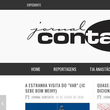
EXPEDIENTE
HOME
REPORTAGENS
TIA ANASTÁC
NACIONAL
COLUNA DO AQUILES
QUASE: A PIOR PALAVRA DO
A DEMO
DICIONÁRIO (JC SEBE BOM MEIHY)
GASPAR
REGIONAL
DE PASSAGEM
JORNAL CONTATO
,
19 DE JULHO DE 2026
JORN
ESPORTE
ENQUANTO ISSO…