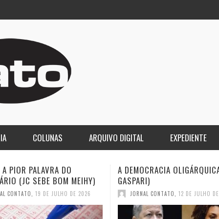
IA
COLUNAS
ARQUIVO DIGITAL
EXPEDIENTE
CRACIA OLIGÁRQUICA (ELIO
O LUTO DA COPA E O DESPE
I)
2030 (JC SEBE BOM MEIHY)
AL CONTATO
,
12 DE JULHO DE 2026
JORNAL CONTATO
,
12 DE JULHO D