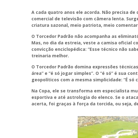
A cada quatro anos ele acorda. Não precisa de d
comercial de televisão com câmera lenta. Surg
criatura sazonal, meio patriota, meio comentari
O Torcedor Padrão não acompanha as eliminatór
Mas, no dia da estreia, veste a camisa oficial
convicção enciclopédica: “Esse técnico não sab
treinaria melhor.
O Torcedor Padrão domina expressões técnicas 
área” e “é só jogar simples”. O “é só” é sua cont
geopolíticos com a mesma simplicidade: “É só c
Na Copa, ele se transforma em especialista multi
esportiva e até astrologia do elenco. Se o atac
acerta, foi graças à força da torcida, ou seja, d