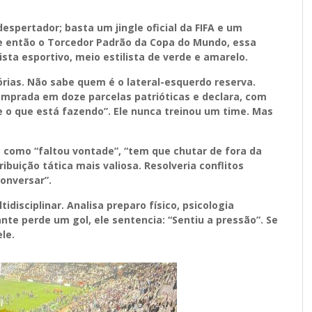
espertador; basta um jingle oficial da FIFA e um
e então o Torcedor Padrão da Copa do Mundo, essa
sta esportivo, meio estilista de verde e amarelo.
ias. Não sabe quem é o lateral-esquerdo reserva.
 comprada em doze parcelas patrióticas e declara, com
e o que está fazendo”. Ele nunca treinou um time. Mas
como “faltou vontade”, “tem que chutar de fora da
ribuição tática mais valiosa. Resolveria conflitos
onversar”.
disciplinar. Analisa preparo físico, psicologia
ante perde um gol, ele sentencia: “Sentiu a pressão”. Se
ele.