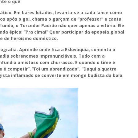
te o quê.
ático. Em bares lotados, levanta-se a cada lance como
os após o gol, chama o garçom de “professor” e canta
fundo, o Torcedor Padrão não quer apenas a vitória. Ele
nda épica: “Pra cima!” Quer participar da epopeia global
ce de heroísmo doméstico.
ografia. Aprende onde fica a Eslováquia, comenta o
sadia sobrenomes impronunciáveis. Tudo com a
nfundia amistoso com churrasco. E quando o time é
te é competir”. “Foi um aprendizado”. “Daqui a quatro
gista inflamado se converte em monge budista da bola.