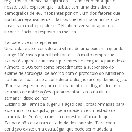
registros da doença na capital do Estado ser menor que o
nosso. Stella explicou que Taubaté tem uma densidade
demográfica de 460 habitantes por km², um dos fatores que
contribui negativamente. “Bairros que têm maior número de
casos são muito populosos.” Nenhum vereador apontou a
inconsistência da resposta da médica.
Taubaté vive uma epidemia
Uma cidade só é considerada vítima de uma epidemia quando
atinge 100 casos por mil habitantes. Há muito tempo que
Taubaté superou 300 casos pacientes de dengue. A partir desse
número, o SUS tem como procedimento a suspensão do
exame de sorologia, de acordo com o protocolo do Ministério
da Saúde e passa-se a considerar o diagnóstico epidemiológico.
“Por isso esperamos para o fechamento do diagnóstico, e o
acumulo de notificações que aumentou tanto na última
semana”, disse Zöllner.
Luizinho da Farmácia sugeriu a ação das Forças Armadas para
exterminar o mosquito, já que a cidade vive um estado de
calamidade. Porém, a médica contestou afirmando que
Taubaté não está num estado de descontrole. “Para cada
condição existe uma estratégia, que pode ser mudada a