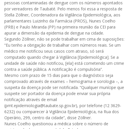
pessoas contaminadas de dengue com os números apontados
por vereadores de Taubaté. Pelo menos foi essa a resposta de
Stella Zöllner, Coordenadora da Vigilância Epidemiológica, aos
parlamentares Luizinho da Farmácia (PROS), Nunes Coelho
(PRB) e Paulo Miranda (PP) na primeira reunião da CEI para
apurar a dimensão da epidemia de dengue na cidade.
Segundo Zöllner, não se pode trabalhar em cima de suposições:
“Eu tenho a obrigação de trabalhar com números reais. Se um
médico me notificou seus casos com atraso, só será
computado quando chegar à Vigilância [Epidemiológica]. Se a
unidade de saúde não notificou, [ela] está cometendo um crime
contra a saúde pública. A notificação é compulsória”.
Mesmo com prazo de 15 dias para que o diagnóstico seja
comprovado através de exames – hemograma e sorologia –, a
suspeita da doença pode ser notificada. “Qualquer munícipe que
suspeite ser portador da doença pode enviar sua própria
notificação através de email
(pmt.epidemiologia@taubate.sp.gov.br), por telefone (12 3629-
6232) ou comparecer à Vigilância Epidemiológica, na Rua dos
Operário, 299, centro da cidade”, disse Zöllner.
Nunes Coelho questionou a médica sobre o número de