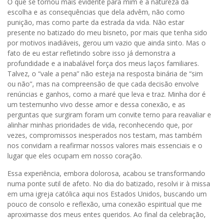
O que se tornou mais evidente para mim é a natureza da
escolha e as consequências que dela advêm, não como
punição, mas como parte da estrada da vida. Não estar
presente no batizado do meu bisneto, por mais que tenha sido
por motivos inadiáveis, gerou um vazio que ainda sinto. Mas o
fato de eu estar refletindo sobre isso já demonstra a
profundidade e a inabalável força dos meus laços familiares.
Talvez, o “vale a pena” não esteja na resposta binária de “sim
ou não”, mas na compreensão de que cada decisão envolve
renúncias e ganhos, como a maré que leva e traz. Minha dor é
um testemunho vivo desse amor e dessa conexão, e as
perguntas que surgiram foram um convite terno para reavaliar e
alinhar minhas prioridades de vida, reconhecendo que, por
vezes, compromissos inesperados nos testam, mas também
nos convidam a reafirmar nossos valores mais essenciais e o
lugar que eles ocupam em nosso coração.
Essa experiência, embora dolorosa, acabou se transformando
numa ponte sutil de afeto. No dia do batizado, resolvi ir à missa
em uma igreja católica aqui nos Estados Unidos, buscando um
pouco de consolo e reflexão, uma conexão espiritual que me
aproximasse dos meus entes queridos. Ao final da celebração,