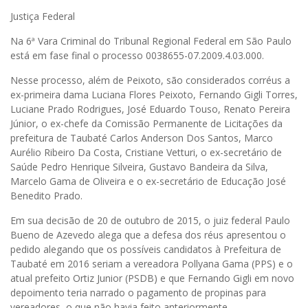
Justiça Federal
Na 6ª Vara Criminal do Tribunal Regional Federal em São Paulo
está em fase final o processo 0038655-07.2009.4.03.000.
Nesse processo, além de Peixoto, são considerados corréus a
ex-primeira dama Luciana Flores Peixoto, Fernando Gigli Torres,
Luciane Prado Rodrigues, José Eduardo Touso, Renato Pereira
Júnior, o ex-chefe da Comissão Permanente de Licitações da
prefeitura de Taubaté Carlos Anderson Dos Santos, Marco
Aurélio Ribeiro Da Costa, Cristiane Vetturi, o ex-secretário de
Saúde Pedro Henrique Silveira, Gustavo Bandeira da Silva,
Marcelo Gama de Oliveira e o ex-secretário de Educação José
Benedito Prado.
Em sua decisão de 20 de outubro de 2015, o juiz federal Paulo
Bueno de Azevedo alega que a defesa dos réus apresentou o
pedido alegando que os possíveis candidatos à Prefeitura de
Taubaté em 2016 seriam a vereadora Pollyana Gama (PPS) e o
atual prefeito Ortiz Junior (PSDB) e que Fernando Gigli em novo
depoimento teria narrado o pagamento de propinas para
vereadores, o que não havia feito anteriormente.