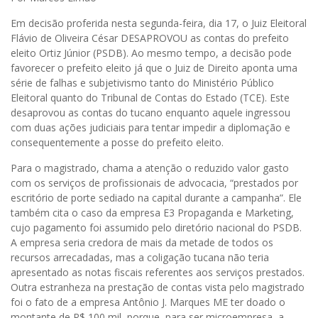
Em decisão proferida nesta segunda-feira, dia 17, o Juiz Eleitoral
Flávio de Oliveira César DESAPROVOU as contas do prefeito
eleito Ortiz Júnior (PSDB). Ao mesmo tempo, a decisão pode
favorecer o prefeito eleito já que o Juiz de Direito aponta uma
série de falhas e subjetivismo tanto do Ministério Público
Eleitoral quanto do Tribunal de Contas do Estado (TCE). Este
desaprovou as contas do tucano enquanto aquele ingressou
com duas ações judiciais para tentar impedir a diplomação e
consequentemente a posse do prefeito eleito.
Para o magistrado, chama a atenção o reduzido valor gasto
com os serviços de profissionais de advocacia, “prestados por
escritório de porte sediado na capital durante a campanha”. Ele
também cita o caso da empresa E3 Propaganda e Marketing,
cujo pagamento foi assumido pelo diretório nacional do PSDB.
A empresa seria credora de mais da metade de todos os
recursos arrecadadas, mas a coligação tucana não teria
apresentado as notas fiscais referentes aos serviços prestados.
Outra estranheza na prestação de contas vista pelo magistrado
foi o fato de a empresa Antônio J. Marques ME ter doado o
montante de R$ 100 mil, porque, para ser microempresa, a