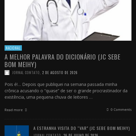
NACIONAL
A MELHOR PALAVRA DO DICIONÁRIO (JC SEBE
BOM MEIHY)
JORNAL CONTATO
,
2 DE AGOSTO DE 2026
Pois é!… Depois que publiquei na semana passada minha
crônica acusando o “quase” de ser o grande procrastinador da
existência, uma pequena chuva de leitores …
0 Comments
Read more
A ESTRANHA VISITA DO “VAR” (JC SEBE BOM MEIHY)
JORNAL CONTATO
,
26 DE JULHO DE 2026