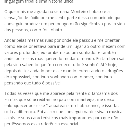
linguagem tribal e uma história única.
O que mais me agrada na semana Monteiro Lobato é a
sensação de júbilo por me sentir parte dessa comunidade que
conseguiu produzir um personagem tão significativo para a vida
das pessoas, como foi Lobato.
Andar pelas mesmas ruas por onde ele passou e me orientar
como ele se orientava para ir de um lugar ao outro mexem com
valores profundos; eu também sou um sonhador e também
andei por essas ruas querendo mudar o mundo. Eu também saí
pela vida sabendo que “no começo tudo é sonho”. Até hoje,
depois de ter andado por esse mundo enfrentando os dragões
do impossível, continuo sonhando com o novo, continuo
pensando que tudo é possível.
Todas as vezes que me aparece pela frente o fantasma dos
zumbis que só acreditam no pão com manteiga, me deixo
enlouquecer por esse “taubateanismo Lobateano”, e isso faz
toda a diferença. Foi assim que consegui manter viva a música
caipira e suas características mais importantes para que não
perdêssemos essa referência essencial.