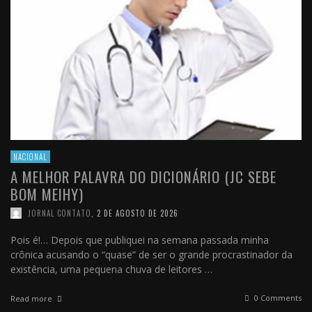
NACIONAL
A MELHOR PALAVRA DO DICIONÁRIO (JC SEBE
BOM MEIHY)
JORNAL CONTATO
,
2 DE AGOSTO DE 2026
Pois é!… Depois que publiquei na semana passada minha
crônica acusando o “quase” de ser o grande procrastinador da
existência, uma pequena chuva de leitores …
0 Comments
Read more