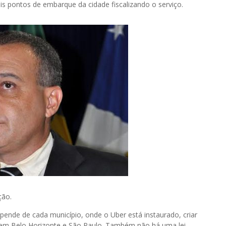
is pontos de embarque da cidade fiscalizando o serviço.
ção.
ende de cada município, onde o Uber está instaurado, criar
 em Belo Horizonte e São Paulo. Também não há uma lei