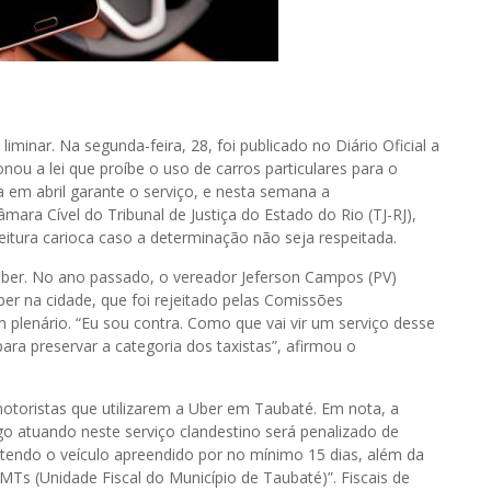
iminar. Na segunda-feira, 28, foi publicado no Diário Oficial a
ou a lei que proíbe o uso de carros particulares para o
 em abril garante o serviço, e nesta semana a
ara Cível do Tribunal de Justiça do Estado do Rio (TJ-RJ),
efeitura carioca caso a determinação não seja respeitada.
Uber. No ano passado, o vereador Jeferson Campos (PV)
ber na cidade, que foi rejeitado pelas Comissões
 plenário. “Eu sou contra. Como que vai vir um serviço desse
ra preservar a categoria dos taxistas”, afirmou o
motoristas que utilizarem a Uber em Taubaté. Em nota, a
o atuando neste serviço clandestino será penalizado de
, tendo o veículo apreendido por no mínimo 15 dias, além da
MTs (Unidade Fiscal do Município de Taubaté)”. Fiscais de