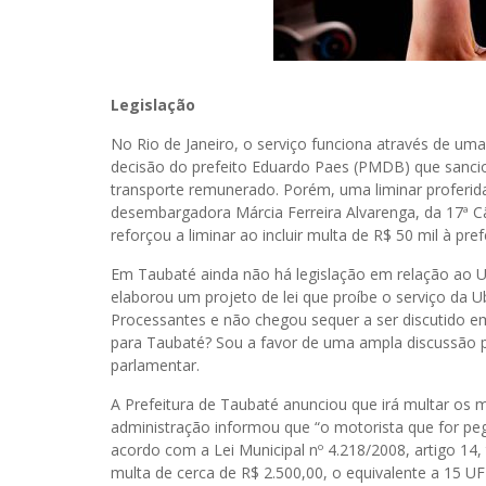
Legislação
No Rio de Janeiro, o serviço funciona através de uma l
decisão do prefeito Eduardo Paes (PMDB) que sancion
transporte remunerado. Porém, uma liminar proferida
desembargadora Márcia Ferreira Alvarenga, da 17ª Câm
reforçou a liminar ao incluir multa de R$ 50 mil à pr
Em Taubaté ainda não há legislação em relação ao 
elaborou um projeto de lei que proíbe o serviço da U
Processantes e não chegou sequer a ser discutido em
para Taubaté? Sou a favor de uma ampla discussão pa
parlamentar.
A Prefeitura de Taubaté anunciou que irá multar os 
administração informou que “o motorista que for peg
acordo com a Lei Municipal nº 4.218/2008, artigo 14
multa de cerca de R$ 2.500,00, o equivalente a 15 UF