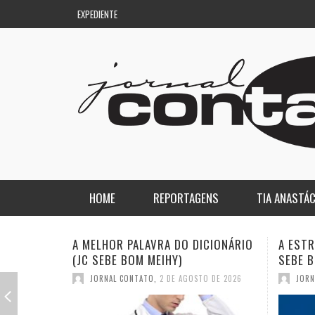
EXPEDIENTE
HOME
REPORTAGENS
TIA ANASTÁC
NACIONAL
COLUNA DO AQUILES
A ESTRANHA VISITA DO “VAR” (JC
QUASE:
SEBE BOM MEIHY)
DICION
REGIONAL
DE PASSAGEM
JORNAL CONTATO
,
26 DE JULHO DE 2026
JORN
ESPORTE
ENQUANTO ISSO…