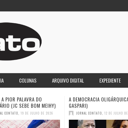
IA
COLUNAS
ARQUIVO DIGITAL
EXPEDIENTE
MOCRACIA OLIGÁRQUICA (ELIO
O LUTO DA COPA E O DES
ARI)
2030 (JC SEBE BOM MEIH
ORNAL CONTATO
,
12 DE JULHO DE 2026
JORNAL CONTATO
,
12 DE JULH