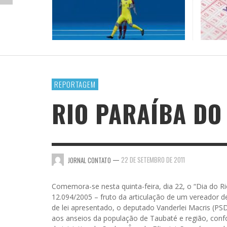
JOSÉ NÊUMANNE PINTO
A MEL
A MOR
LAZER E CULTURA
DICIO
(ANDR
COFUN
LIÇÃO DE MESTRE
PREFEITO PAULO MIRANDA É O DONO DA CAN
JOR
BRASI
JORNAL CONTATO
,
20 DE OUTUBRO DE 2016
MARY BERGAMOTA
JOR
REPORTAGEM
VENTILADOR
RIO PARAÍBA DO
—
22 DE SETEMBRO DE 2011
JORNAL CONTATO
Comemora-se nesta quinta-feira, dia 22, o “Dia do Rio
12.094/2005 – fruto da articulação de um vereador de 
de lei apresentado, o deputado Vanderlei Macris (PS
aos anseios da população de Taubaté e região, conf