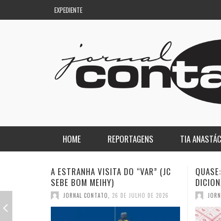
EXPEDIENTE
HOME
REPORTAGENS
TIA ANASTÁC
NACIONAL
COLUNA DO AQUILES
“VAR” (JC
QUASE: A PIOR PALAVRA DO
A DE
DICIONÁRIO (JC SEBE BOM MEIHY)
GASP
REGIONAL
DE PASSAGEM
ULHO DE 2026
JORNAL CONTATO
,
19 DE JULHO DE 2026
J
ESPORTE
ENQUANTO ISSO…