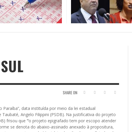
HOR PALAVRA DO
TE DA ESPERANÇA NOS EUA
A ESTRANHA VISITA DO “VAR
ESCOLA NÃO É QUARTEL…(JC
NÁRIO (JC SEBE BOM MEIHY)
EW FISHMAN*, PRESIDENTE E
SEBE BOM MEIHY)
BOM MEIHY)
DADOR DO INTERCEPT
ETA
NAL CONTATO
,
2 DE AGOSTO DE 2026
JORNAL CONTATO
JORNAL CONTATO
,
,
26 DE JULHO DE
19 DE NOVEMBR
L)
2023
FR
NAL CONTATO
,
29 DE JUNHO DE 2024
CH
FRASES E CURIOSIDADES DA SEMANA
JORNAL CONTATO
,
26 DE AGOSTO DE 2016
 SUL
SHARE ON:
 Paraíba”, data instituída por meio da lei estadual
Taubaté, Angelo Filippini (PSDB). Na justificativa do projeto
DB) frisou que
“
o projeto epigrafado tem por escopo atender
orme se denota do abaixo-assinado anexado à propositura,