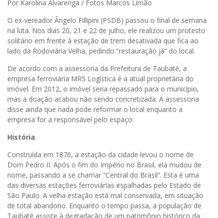
Por Karolina Alvarenga / Fotos Marcos Limão
O ex-vereador Ângelo Fillipini (PSDB) passou o final de semana
na luta. Nos dias 20, 21 e 22 de julho, ele realizou um protesto
solitário em frente à estação de trem desativada que fica ao
lado da Rodoviária Velha, pedindo “restauração já” do local.
De acordo com a assessoria da Prefeitura de Taubaté, a
empresa ferroviária MRS Logística é a atual proprietária do
imóvel. Em 2012, o imóvel seria repassado para o município,
mas a doação acabou não sendo concretizada. A assessoria
disse ainda que nada pode reformar o local enquanto a
empresa for a responsável pelo espaço.
História
Construída em 1876, a estação da cidade levou o nome de
Dom Pedro II. Após o fim do Império no Brasil, ela mudou de
nome, passando a se chamar “Central do Brasil”. Esta é uma
das diversas estações ferroviárias espalhadas pelo Estado de
São Paulo.
A velha estação está mal conservada, em situação
de total abandono. Enquanto o tempo passa, a população de
Taubaté assiste à degradação de um patrimônio histórico da