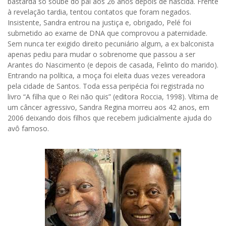
bastarda só soube do pai aos 26 anos depois de nascida. Frente
à revelação tardia, tentou contatos que foram negados.
Insistente, Sandra entrou na justiça e, obrigado, Pelé foi
submetido ao exame de DNA que comprovou a paternidade.
Sem nunca ter exigido direito pecuniário algum, a ex balconista
apenas pediu para mudar o sobrenome que passou a ser
Arantes do Nascimento (e depois de casada, Felinto do marido).
Entrando na política, a moça foi eleita duas vezes vereadora
pela cidade de Santos. Toda essa peripécia foi registrada no
livro “A filha que o Rei não quis” (editora Roccia, 1998). Vítima de
um câncer agressivo, Sandra Regina morreu aos 42 anos, em
2006 deixando dois filhos que recebem judicialmente ajuda do
avô famoso.