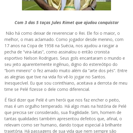
Com 3 das 5 taças Jules Rimet que ajudou conquistar
Não há como deixar de reverenciar o Rei. Ele foi o maior, o
melhor, o mais aclamado. Como jogador desde menino, com
17 anos na Copa de 1958 na Suécia, nos ajudou a rasgar a
pecha de “vira-latas”, como assinalou o então cronista
esportivo Nelson Rodrigues. Seus gols encantaram o mundo e
seu jeito aparentemente ingênuo, digno do estereótipo do
“bom mineiro” o fez amado muito além da “arte dos pés”. Entre
as alegrias que tive na vida foi vê-lo jogar no Santos.
Inesquecível. Eu que sou corinthiano, aceitava a derrota de meu
time se Pelé fizesse o dele como diferencial.
É fácil dizer que Pelé é um herói que nos faz encher o peito,
mas é um orgulho temperado. Há algo mais na história de Pelé
que precisa ser considerado, sua fragilidade. Sim, homem de
tantas qualidades também apresentou defeitos que, afinal, o
relevam como ser humano, dando toque especial à brilhante
trajetória. Há passagens de sua vida que nem sempre são