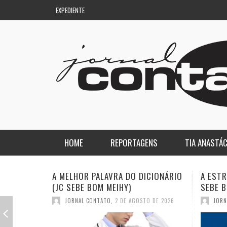
EXPEDIENTE
HOME
REPORTAGENS
TIA ANASTÁC
NACIONAL
COLUNA DO AQUILES
A ESTRANHA VISITA DO “VAR” (JC
QUASE:
SEBE BOM MEIHY)
DICION
REGIONAL
DE PASSAGEM
JORNAL CONTATO
,
26 DE JULHO DE 2026
JORN
ESPORTE
ENQUANTO ISSO…