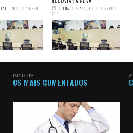
RODOVIÁRIA NOVA
NTATO
,
20 DE DEZEMBRO
JORNAL CONTATO
,
4 DE DEZEMBRO DE
2017
FALA LEITOR
VE
OS MAIS COMENTADOS
C