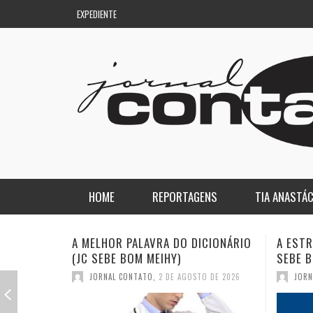
EXPEDIENTE
HOME
REPORTAGENS
TIA ANASTÁC
NACIONAL
COLUNA DO AQUILES
A ESTRANHA VISITA DO “VAR” (JC
QUASE:
SEBE BOM MEIHY)
DICION
REGIONAL
DE PASSAGEM
JORNAL CONTATO
,
26 DE JULHO DE 2026
JORN
ESPORTE
ENQUANTO ISSO…