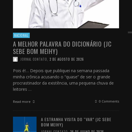
NACIONAL
A MELHOR PALAVRA DO DICIONÁRIO (JC
SEBE BOM MEIHY)
JORNAL CONTATO
,
2 DE AGOSTO DE 2026
Pois é!… Depois que publiquei na semana passada
minha crônica acusando o “quase” de ser o grande
procrastinador da existência, uma pequena chuva de
leitores …
0 Comments
Read more
A ESTRANHA VISITA DO “VAR” (JC SEBE
BOM MEIHY)
JORNAL CONTATO
,
26 DE JULHO DE 2026