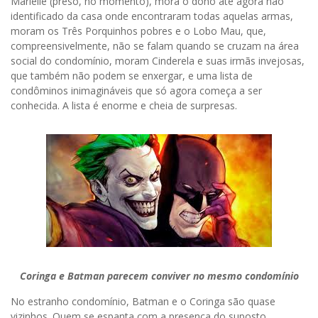
Marielle (preso, no momento), mora o dono até agora não
identificado da casa onde encontraram todas aquelas armas,
moram os Três Porquinhos pobres e o Lobo Mau, que,
compreensivelmente, não se falam quando se cruzam na área
social do condomínio, moram Cinderela e suas irmãs invejosas,
que também não podem se enxergar, e uma lista de
condôminos inimagináveis que só agora começa a ser
conhecida. A lista é enorme e cheia de surpresas.
Coringa e Batman parecem conviver no mesmo condomínio
No estranho condomínio, Batman e o Coringa são quase
vizinhos. Quem se espanta com a presença do suposto