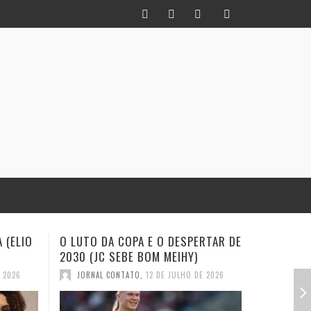
RTAR DE
INFIDELIDADE COMO MÉTODO: UM
EXISTE A
HISTORIADOR NA TORCIDA (JC
(EVALDO 
SEBE BOM MEIHY
E 2026
JORNAL
JORNAL CONTATO
,
28 DE JUNHO DE 2026