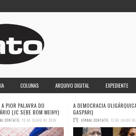
IA
COLUNAS
ARQUIVO DIGITAL
EXPEDIENTE
CRACIA OLIGÁRQUICA (ELIO
O LUTO DA COPA E O DESPE
I)
2030 (JC SEBE BOM MEIHY)
AL CONTATO
,
12 DE JULHO DE 2026
JORNAL CONTATO
,
12 DE JULHO D