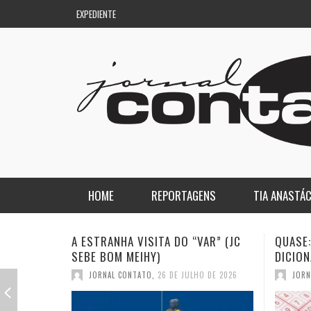
EXPEDIENTE
HOME
REPORTAGENS
TIA ANASTÁC
NACIONAL
COLUNA DO AQUILES
QUASE: A PIOR PALAVRA DO
A DEMO
DICIONÁRIO (JC SEBE BOM MEIHY)
GASPAR
REGIONAL
DE PASSAGEM
JORNAL CONTATO
,
19 DE JULHO DE 2026
JORN
ESPORTE
ENQUANTO ISSO…