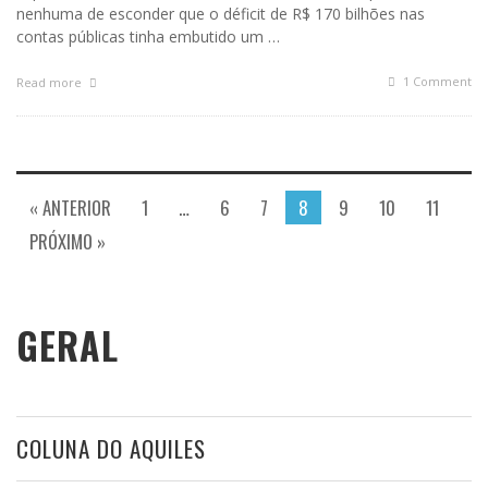
nenhuma de esconder que o déficit de R$ 170 bilhões nas
contas públicas tinha embutido um …
1
Comment
Read more
« ANTERIOR
1
…
6
7
8
9
10
11
PRÓXIMO »
GERAL
COLUNA DO AQUILES