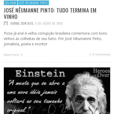
COLUNAS
JOSÉ NÊUMANNE PINTO
JOSÉ NÊUMANNE PINTO: TUDO TERMINA EM
VINHO
JORNAL CONTATO
,
6 DE JULHO DE 2016
Pizza já era! A velha corrupção brasileira comemora com bons
vinhos as colheitas de seu furto. Por José Nêumanne Pinto,
jornalista, poeta e escritor
0 Comments
Read more