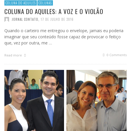
COLUNA DO AQUILES
COLUNAS
COLUNA DO AQUILES: A VOZ E O VIOLÃO
JORNAL CONTATO
,
17 DE JULHO DE 2016
Quando o carteiro me entregou o envelope, jamais eu poderia
imaginar que seu conteúdo fosse capaz de provocar o feitiço
que, vez por outra, me …
0 Comments
Read more