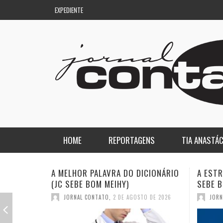
EXPEDIENTE
HOME
REPORTAGENS
TIA ANASTÁC
NACIONAL
COLUNA DO AQUILES
A ESTRANHA VISITA DO “VAR” (JC
QUASE:
SEBE BOM MEIHY)
DICION
REGIONAL
DE PASSAGEM
JORNAL CONTATO
,
26 DE JULHO DE 2026
JORN
ESPORTE
ENQUANTO ISSO…