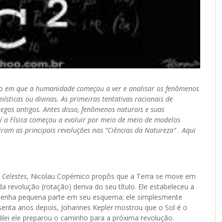
nto em que a humanidade começou a ver e analisar os fenômenos
sticas ou divinas. As primeiras tentativas racionais de
egos antigos. Antes disso, fenômenos naturais e suas
í a Física começou a evoluir por meio de meio de modelos
am as principais revoluções nas “Ciências da Natureza” . Aqui
 Celestes
, Nicolau Copérnico propôs que a Terra se move em
a revolução (rotação) deriva do seu título. Ele estabeleceu a
mpenha pequena parte em seu esquema; ele simplesmente
senta anos depois, Johannes Kepler mostrou que o Sol é o
lilei ele preparou o caminho para a próxima revolução.