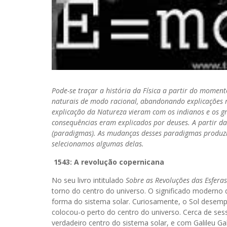
Pode-se traçar a história da Física a partir do mome
naturais de modo racional, abandonando explicações mí
explicação da Natureza vieram com os indianos e os gr
consequências eram explicados por deuses. A partir da
(paradigmas). As mudanças desses paradigmas produzir
selecionamos algumas delas.
1543: A revolução copernicana
No seu livro intitulado
Sobre as Revoluções das Esferas
torno do centro do universo. O significado moderno d
forma do sistema solar. Curiosamente, o Sol dese
colocou-o perto do centro do universo. Cerca de ses
verdadeiro centro do sistema solar, e com Galileu Ga