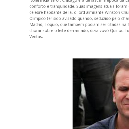
“tolerância zero”; Chicago era de lascar à época da 
conforto e tranquilidade. Suas imagens atuais foram
célebre habitante de lá, o lord almirante Winston Chu
Olímpico ter sido avisado quando, seduzido pelo char
Madrid, Tóquio, que também podiam ser citadas na f
chorar sobre o leite derramado, dizia vovó Quinou: 
Ventas.