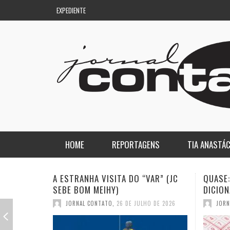
EXPEDIENTE
HOME
REPORTAGENS
TIA ANASTÁC
NACIONAL
COLUNA DO AQUILES
QUASE: A PIOR PALAVRA DO
A DEMO
DICIONÁRIO (JC SEBE BOM MEIHY)
GASPAR
REGIONAL
DE PASSAGEM
JORNAL CONTATO
,
19 DE JULHO DE 2026
JORN
ESPORTE
ENQUANTO ISSO…