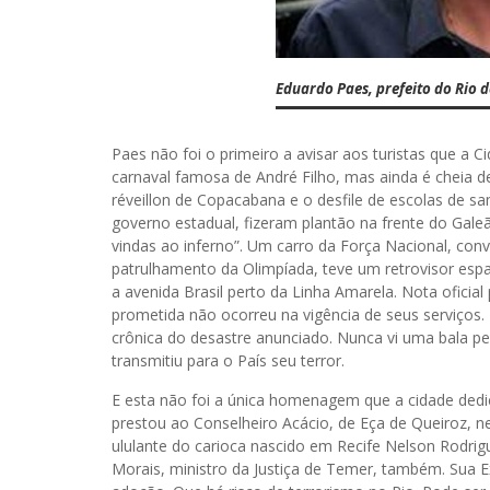
Eduardo Paes, prefeito do Rio d
Paes não foi o primeiro a avisar aos turistas que a
carnaval famosa de André Filho, mas ainda é cheia 
réveillon de Copacabana e o desfile de escolas de s
governo estadual, fizeram plantão na frente do Gale
vindas ao inferno”. Um carro da Força Nacional, conv
patrulhamento da Olimpíada, teve um retrovisor espa
a avenida Brasil perto da Linha Amarela. Nota oficia
prometida não ocorreu na vigência de seus serviços. I
crônica do desastre anunciado. Nunca vi uma bala pe
transmitiu para o País seu terror.
E esta não foi a única homenagem que a cidade dedi
prestou ao Conselheiro Acácio, de Eça de Queiroz, n
ululante do carioca nascido em Recife Nelson Rodrigu
Morais, ministro da Justiça de Temer, também. Sua 