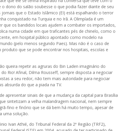
 até que ele se tenha inspirado na conversa que teve com o
 o dono do salão soubesse o que podia fazer diante de seu
jornais que o Estado Islâmico (EI) está espalhando o terror
nha conquistado na Turquia e no Irã. A Olimpíada é um
ser que os bandidos locais ajudem a combater os importados,
blica numa cidade em que traficantes pés de chinelo, como o
ocente, em hospital público apontado como modelo na
o mundo (pelo menos segundo Paes). Mas não é o caso de
o produto que se pode encontrar nos hospitais, escolas e
ão queira repetir as agruras do Bin Laden imaginário do
do Rio! Afinal, Dilma Rousseff, sempre disposta a negociar
lpistas a seu redor, não tem mais autoridade para negociar
s absurda do que a piada na TV.
de apresentar sinais de que a mudança da capital para Brasília
 que sintetizam a velha malandragem nacional, nem sempre
grã-fino e finório que se dá bem há muito tempo, apesar de
a uma solução.
io Ivan Athié, do Tribunal Federal da 2ª Região (TRF2),
unal Federal (STF) em 2004, acusado de ter participado de