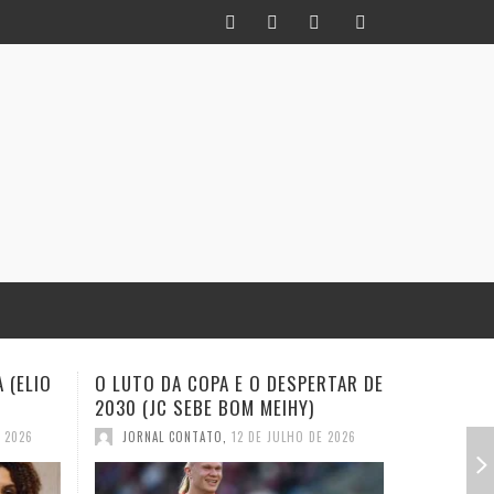
RTAR DE
INFIDELIDADE COMO MÉTODO: UM
EXISTE A
HISTORIADOR NA TORCIDA (JC
(EVALDO 
SEBE BOM MEIHY
E 2026
JORNAL
JORNAL CONTATO
,
28 DE JUNHO DE 2026