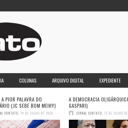
IA
COLUNAS
ARQUIVO DIGITAL
EXPEDIENTE
CRACIA OLIGÁRQUICA (ELIO
O LUTO DA COPA E O DESPE
I)
2030 (JC SEBE BOM MEIHY)
AL CONTATO
,
12 DE JULHO DE 2026
JORNAL CONTATO
,
12 DE JULHO D