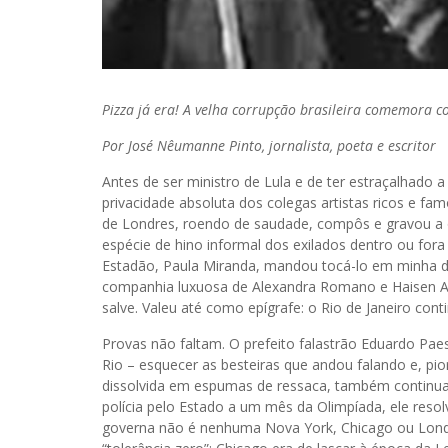
Pizza já era! A velha corrupção brasileira comemora co
Por
José Nêumanne Pinto, jornalista, poeta e escritor
Antes de ser ministro de Lula e de ter estraçalhado a
privacidade absoluta dos colegas artistas ricos e famo
de Londres, roendo de saudade, compôs e gravou a
espécie de hino informal dos exilados dentro ou fora
Estadão, Paula Miranda, mandou tocá-lo em minha d
companhia luxuosa de Alexandra Romano e Haisen Ab
salve. Valeu até como epígrafe: o Rio de Janeiro con
Provas não faltam. O prefeito falastrão Eduardo Paes
Rio – esquecer as besteiras que andou falando e, pi
dissolvida em espumas de ressaca, também continua 
polícia pelo Estado a um mês da Olimpíada, ele resol
governa não é nenhuma Nova York, Chicago ou Londre