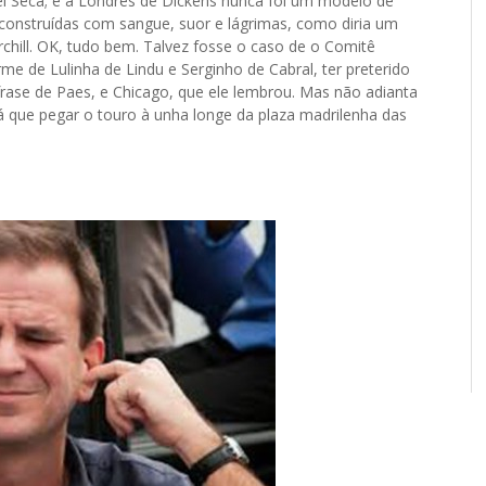
Lei Seca; e a Londres de Dickens nunca foi um modelo de
 construídas com sangue, suor e lágrimas, como diria um
rchill. OK, tudo bem. Talvez fosse o caso de o Comitê
me de Lulinha de Lindu e Serginho de Cabral, ter preterido
rase de Paes, e Chicago, que ele lembrou. Mas não adianta
há que pegar o touro à unha longe da plaza madrilenha das