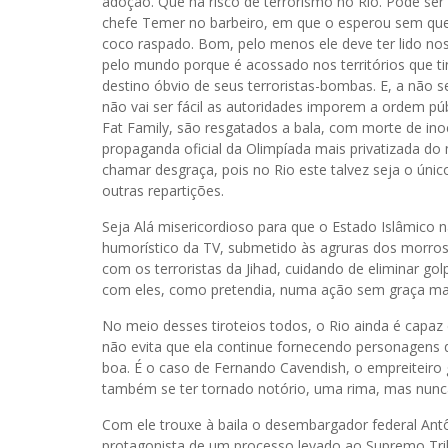
adoção. Que há risco de terrorismo no Rio. Pode ser
chefe Temer no barbeiro, em que o esperou sem que
coco raspado. Bom, pelo menos ele deve ter lido nos 
pelo mundo porque é acossado nos territórios que ti
destino óbvio de seus terroristas-bombas. E, a não 
não vai ser fácil as autoridades imporem a ordem pú
Fat Family, são resgatados a bala, com morte de in
propaganda oficial da Olimpíada mais privatizada d
chamar desgraça, pois no Rio este talvez seja o únic
outras repartições.
Seja Alá misericordioso para que o Estado Islâmico n
humorístico da TV, submetido às agruras dos morros 
com os terroristas da Jihad, cuidando de eliminar go
com eles, como pretendia, numa ação sem graça mai
No meio desses tiroteios todos, o Rio ainda é capaz 
não evita que ela continue fornecendo personagens
boa. É o caso de Fernando Cavendish, o empreiteiro 
também se ter tornado notório, uma rima, mas nunc
Com ele trouxe à baila o desembargador federal Antôn
protagonista de um processo levado ao Supremo Trib