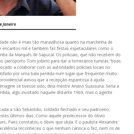
e Janeiro
 Cidade não é mais tão maravilhosa quanto na marchinha de
de encantos mil e também faz festas espetaculares como o
amba da Marquês de Sapucaí. Os policiais, que não recebem do
ão (aeroporto Tom Jobim) para dar a temerários turistas “boas
ocado a colaborar com as autoridades policiais locais no
tifado por uma bala perdida num lugar que frequentei muito:
l providencial avisou que a recepção espantosa à ajuda
magine se tivesse sido, diria mestre Ariano Suassuna. Seria a
rdida, algo inusitado naquele distante 1969, mas o agente
cada a São Sebastião, soldado flechado e seu padroeiro,
estes últimos dias. Como aquele predecessor do óbvio
es, Paes constatou o óbvio que ulula. E o paulista Alexandre
Excelência reconheceu o que nenhum carioca o fez, nem os de