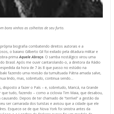
m bons vinhos as colheitas de seu furto.
 própria biografia combatendo direitos autorais e a
sos, o baiano Gilberto Gil foi exilado pela ditadura militar e
 obra-prima
Aquele Abraço
. O samba nostálgico virou uma
 do Brasil. Após me ouvir cantarolando-o, a diretora da Rádio
espedida da hora de 7 às 8 que passo no estúdio na
aki fazendo uma revisão da tumultuada Pátria amada salve,
tinua lindo, mas, sobretudo, continua sendo…
, disposto a fazer o País – e, sobretudo, Maricá, na Grande
or que tudo, fazendo – como a ciclovia Tim Maia, que desabou,
causando. Depois de ter chamado de “terrível” a gestão da
veu ser camarada dos turistas e avisou que a cidade que ele
s. Esquece-se de que Nova York foi sinistra antes da