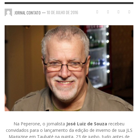
—
10 DE JULHO DE 2016
JORNAL CONTATO
Na Peperone, o jornalista
José Luiz de Souza
recebeu
convidados para o lançamento da edição de inverno de sua JLS
Magazine em Taubaté na quinta, 23 de junho, tudo antes de