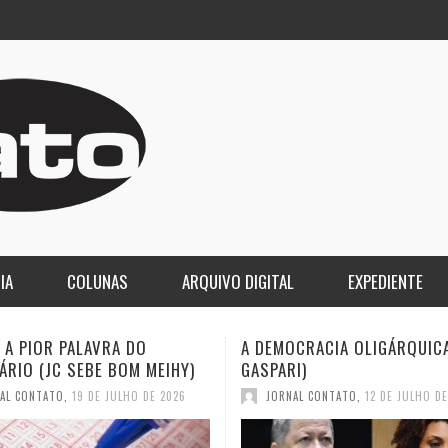
IA
COLUNAS
ARQUIVO DIGITAL
EXPEDIENTE
CRACIA OLIGÁRQUICA (ELIO
O LUTO DA COPA E O DESPE
I)
2030 (JC SEBE BOM MEIHY)
AL CONTATO
,
12 DE JULHO DE 2026
JORNAL CONTATO
,
12 DE JULHO D