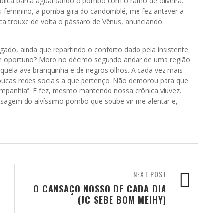
íblica barca aguardando o pombo com o ramo de oliveira.
xu feminino, a pomba gira do candomblé, me fez antever a
ica trouxe de volta o pássaro de Vênus, anunciando
igado, ainda que repartindo o conforto dado pela insistente
o e oportuno? Moro no décimo segundo andar de uma região
aquela ave branquinha e de negros olhos. A cada vez mais
 poucas redes sociais a que pertenço. Não demorou para que
ompanhia”. E fez, mesmo mantendo nossa crônica viuvez.
assagem do alvíssimo pombo que soube vir me alentar e,
NEXT POST
O CANSAÇO NOSSO DE CADA DIA
(JC SEBE BOM MEIHY)