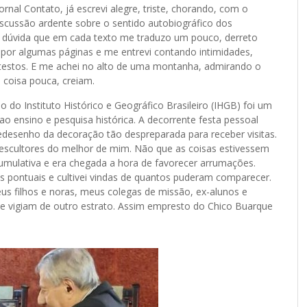
ornal Contato, já escrevi alegre, triste, chorando, com o
iscussão ardente sobre o sentido autobiográfico dos
o dúvida que em cada texto me traduzo um pouco, derreto
o por algumas páginas e me entrevi contando intimidades,
rotestos. E me achei no alto de uma montanha, admirando o
 coisa pouca, creiam.
o Instituto Histórico e Geográfico Brasileiro (IHGB) foi um
o ensino e pesquisa histórica. A decorrente festa pessoal
redesenho da decoração tão despreparada para receber visitas.
escultores do melhor de mim. Não que as coisas estivessem
mulativa e era chegada a hora de favorecer arrumações.
tes pontuais e cultivei vindas de quantos puderam comparecer.
s filhos e noras, meus colegas de missão, ex-alunos e
 vigiam de outro estrato. Assim empresto do Chico Buarque