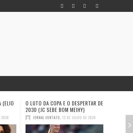
RTAR DE
INFIDELIDADE COMO MÉTODO: UM
EXISTE A
HISTORIADOR NA TORCIDA (JC
(EVALDO 
SEBE BOM MEIHY
E 2026
JORNAL
JORNAL CONTATO
,
28 DE JUNHO DE 2026