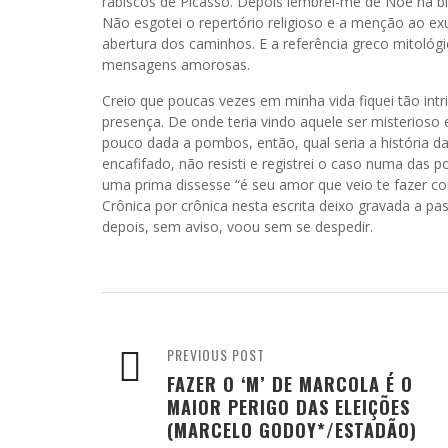
rabiscos de Picasso. Depois lembrei-me de Noé na b
Não esgotei o repertório religioso e a menção ao e
abertura dos caminhos. E a referência greco mitológ
mensagens amorosas.
Creio que poucas vezes em minha vida fiquei tão intr
presença. De onde teria vindo aquele ser misterios
pouco dada a pombos, então, qual seria a história d
encafifado, não resisti e registrei o caso numa das
uma prima dissesse “é seu amor que veio te fazer c
Crônica por crônica nesta escrita deixo gravada a p
depois, sem aviso, voou sem se despedir.
PREVIOUS POST
FAZER O ‘M’ DE MARCOLA É O
MAIOR PERIGO DAS ELEIÇÕES
(MARCELO GODOY*/ESTADÃO)