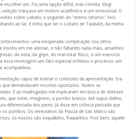
 escolher um. Foi uma opção difícil, mas correta. Elegi
. A seleção trançava um motivo acadêmico e um emocional. O
eflexões sobre Lobato; o segundo do “eterno retorno”. Nos
voltando ao lar. E tinha que ser o Lobato de Taubaté, da minha
acontecimentos: uma inesperada complicação nos olhos
 insistiu em me adonar, e não faltando nada mais, amanheci
sas: da vista, da gripe, do mal-estar físico, e um exercício
oda essa montagem um fato especial enfeitou o processo: um
me acompanhou.
cumentação capaz de instruir o conteúdo da apresentação. Era
ões que demandavam recortes oportunos. Noites se
adas. E as madrugadas me implicaram em busca de sínteses.
te, que notei, imaginem, o pombo branco. Até supus delírio,
gura diferenciada dos pares. Já disse em crônica passada que
ão os pombos. Os venezianos da Piazza de San Marco são
rsos, os nossos são esquálidos, fraquinhos. Pois bem, aquele