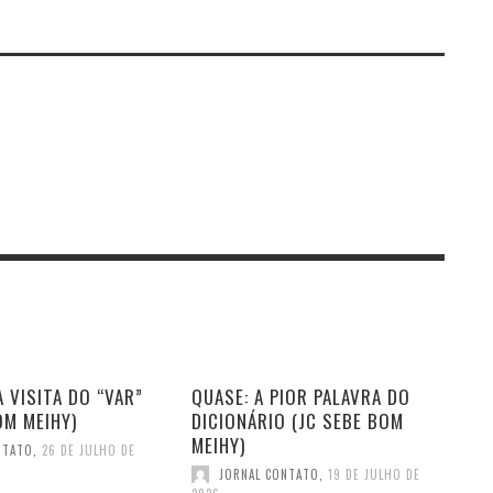
 VISITA DO “VAR”
QUASE: A PIOR PALAVRA DO
OM MEIHY)
DICIONÁRIO (JC SEBE BOM
MEIHY)
NTATO
,
26 DE JULHO DE
JORNAL CONTATO
,
19 DE JULHO DE