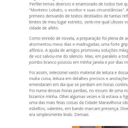
Perfilei temas diversos e enamorado de todos tive que
“Monteiro Lobato, o escritor e suas circunstâncias”
primeiro derivando de textos destilados de tantas r
limites de meu lugar estreito, senti-me qual Ulisses 
cidade de afeto.
Como enredo de novela, a preparação foi plena de 
atormentou meus dias e madrugadas; uma forte gripe
afônico. A ajuda de amigos promoveu soluções milagro
de voz salvou-me do silencio. Mas, em paralelo a t
pombo branco pousou em minha janela e por dias 
Foi assim, selecionei vasto material de leitura e do
muita coisa, leitura em detalhes precisos e anotaç
emendaram em dia que se perdiam em horas continu
Foi numa dessas horas perdias, no escuro de uma noi
bizarrice minha. Olhei algumas vezes e lá estava a fi
uma das mais feias coisas da Cidade Maravilhosa s
esbeltos, valentes, em bando marcam presença. Dive
era simplesmente lindo. Demais.