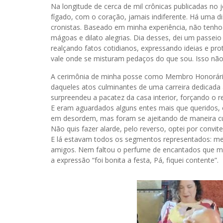
Na longitude de cerca de mil crônicas publicadas no j
fígado, com o coração, jamais indiferente. Há uma d
cronistas. Baseado em minha experiência, não tenh
mágoas e dilato alegrias. Dia desses, dei um passei
realçando fatos cotidianos, expressando ideias e p
vale onde se misturam pedaços do que sou. Isso não
A cerimônia de minha posse como Membro Honorário d
daqueles atos culminantes de uma carreira dedicada a
surpreendeu a pacatez da casa interior, forçando o 
E eram aguardados alguns entes mais que queridos, 
em desordem, mas foram se ajeitando de maneira cu
Não quis fazer alarde, pelo reverso, optei por convi
E lá estavam todos os segmentos representados: meu
amigos. Nem faltou o perfume de encantados que me
a expressão “foi bonita a festa, Pá, fiquei contente”.