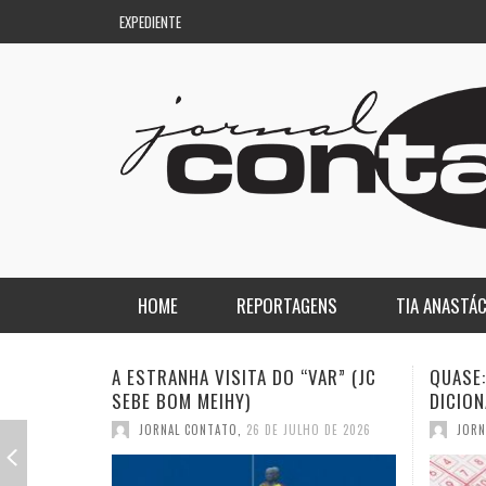
EXPEDIENTE
HOME
REPORTAGENS
TIA ANASTÁC
NACIONAL
COLUNA DO AQUILES
QUASE: A PIOR PALAVRA DO
A DEMO
DICIONÁRIO (JC SEBE BOM MEIHY)
GASPAR
REGIONAL
DE PASSAGEM
JORNAL CONTATO
,
19 DE JULHO DE 2026
JORN
ESPORTE
ENQUANTO ISSO…