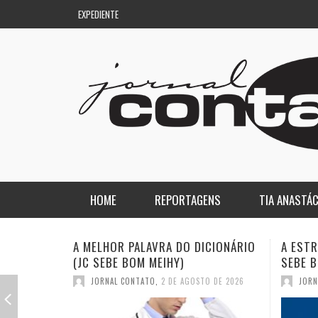
EXPEDIENTE
HOME
REPORTAGENS
TIA ANASTÁC
NACIONAL
COLUNA DO AQUILES
A ESTRANHA VISITA DO “VAR” (JC
QUASE:
SEBE BOM MEIHY)
DICION
REGIONAL
DE PASSAGEM
JORNAL CONTATO
,
26 DE JULHO DE 2026
JORN
ESPORTE
ENQUANTO ISSO…