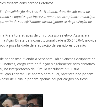
eles fossem considerados efetivos.
CLT – Consolidação das Leis do Trabalho, deverão sob pena de
cutando-se aqueles que ingressaram no serviço público municipal
o garantia de sua efetividade, desobrigando-se de prestação de
 na Prefeitura através de um processo seletivo. Assim, ela
, a Ação Direta de Inconstitucionalidade nº35.645.0/4, movida
arrou a possibilidade de efetivação de servidores que não
a de nepotismo. “Sendo a Servidora Odila Sanches ocupante de
inanças, cargo este de função singelamente administrativo,
al, na interpretação da Súmula Vinculante nº13, sua
tituição Federal”. De acordo com a Lei, parentes não podem
 caso de Odila, e podem apenas ocupar cargos políticos,