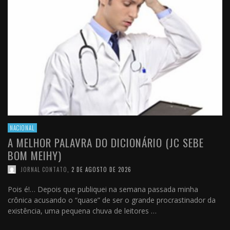
NACIONAL
A MELHOR PALAVRA DO DICIONÁRIO (JC SEBE
BOM MEIHY)
JORNAL CONTATO
,
2 DE AGOSTO DE 2026
Pois é!… Depois que publiquei na semana passada minha
crônica acusando o “quase” de ser o grande procrastinador da
existência, uma pequena chuva de leitores …