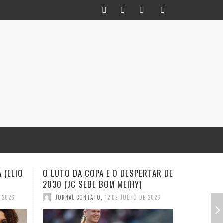
RTAR DE
INFIDELIDADE COMO MÉTODO: UM
EXISTE A
HISTORIADOR NA TORCIDA (JC
(EVALDO 
SEBE BOM MEIHY
E 2026
JORNAL
JORNAL CONTATO
,
28 DE JUNHO DE 2026