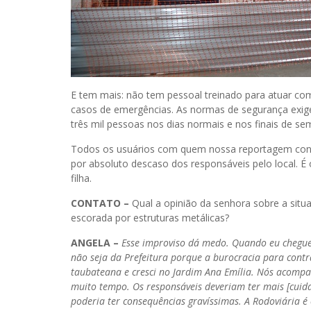
E tem mais: não tem pessoal treinado para atuar com
casos de emergências. As normas de segurança exige
três mil pessoas nos dias normais e nos finais de se
Todos os usuários com quem nossa reportagem conver
por absoluto descaso dos responsáveis pelo local.
filha.
CONTATO –
Qual a opinião da senhora sobre a sit
escorada por estruturas metálicas?
ANGELA –
Esse improviso dá medo. Quando eu cheguei 
não seja da Prefeitura porque a burocracia para contr
taubateana e cresci no Jardim Ana Emília. Nós acomp
muito tempo. Os responsáveis deveriam ter mais [cui
poderia ter consequências gravíssimas. A Rodoviária é o