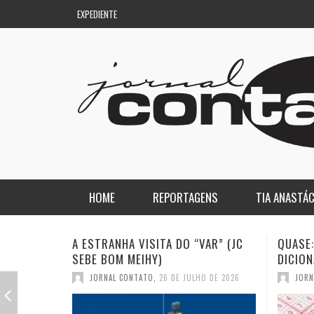
EXPEDIENTE
HOME
REPORTAGENS
TIA ANASTÁC
NACIONAL
COLUNA DO AQUILES
QUASE: A PIOR PALAVRA DO
A DEMO
DICIONÁRIO (JC SEBE BOM MEIHY)
GASPAR
REGIONAL
DE PASSAGEM
JORNAL CONTATO
,
19 DE JULHO DE 2026
JORN
ESPORTE
ENQUANTO ISSO…