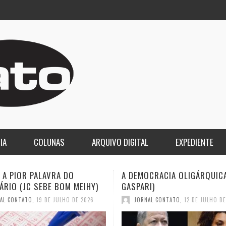
IA
COLUNAS
ARQUIVO DIGITAL
EXPEDIENTE
CRACIA OLIGÁRQUICA (ELIO
O LUTO DA COPA E O DESPE
I)
2030 (JC SEBE BOM MEIHY)
AL CONTATO
,
12 DE JULHO DE 2026
JORNAL CONTATO
,
12 DE JULHO D