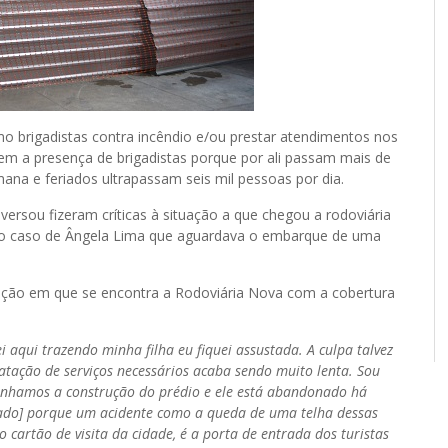
o brigadistas contra incêndio e/ou prestar atendimentos nos
m a presença de brigadistas porque por ali passam mais de
mana e feriados ultrapassam seis mil pessoas por dia.
sou fizeram críticas à situação a que chegou a rodoviária
 É o caso de Ângela Lima que aguardava o embarque de uma
uação em que se encontra a Rodoviária Nova com a cobertura
aqui trazendo minha filha eu fiquei assustada. A culpa talvez
atação de serviços necessários acaba sendo muito lenta. Sou
anhamos a construção do prédio e ele está abandonado há
dado] porque um acidente como a queda de uma telha dessas
 cartão de visita da cidade, é a porta de entrada dos turistas