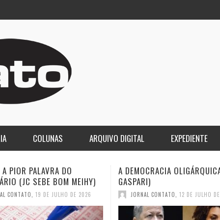
IA
COLUNAS
ARQUIVO DIGITAL
EXPEDIENTE
OCRACIA OLIGÁRQUICA (ELIO
O LUTO DA COPA E O DESPE
RI)
2030 (JC SEBE BOM MEIHY)
NAL CONTATO
,
12 DE JULHO DE 2026
JORNAL CONTATO
,
12 DE JULHO D