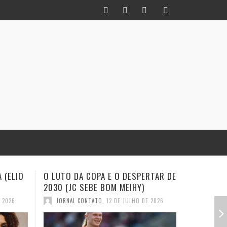
RTAR DE
INFIDELIDADE COMO MÉTODO: UM
EXISTE 
HISTORIADOR NA TORCIDA (JC
(EVALDO 
SEBE BOM MEIHY
E 2026
JORNAL
JORNAL CONTATO
,
28 DE JUNHO DE 2026