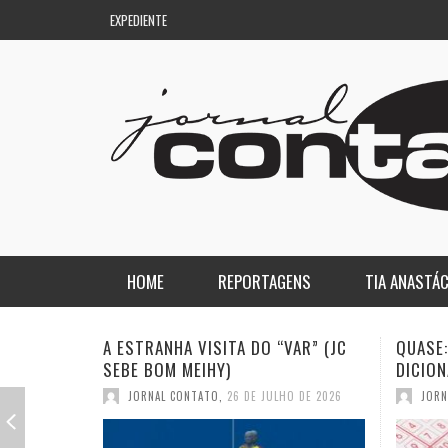
EXPEDIENTE
HOME
REPORTAGENS
TIA ANASTÁC
NACIONAL
COLUNA DO AQUILES
VAR” (JC
QUASE: A PIOR PALAVRA DO
A DEM
DICIONÁRIO (JC SEBE BOM MEIHY)
GASPA
REGIONAL
DE PASSAGEM
O DE 2026
JORNAL CONTATO
,
19 DE JULHO DE 2026
JOR
ESPORTE
ENQUANTO ISSO…