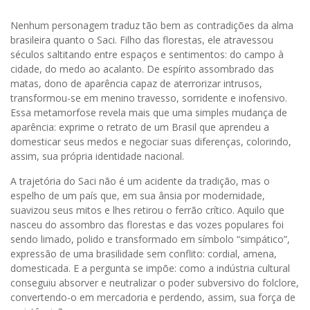
Nenhum personagem traduz tão bem as contradições da alma
brasileira quanto o Saci. Filho das florestas, ele atravessou
séculos saltitando entre espaços e sentimentos: do campo à
cidade, do medo ao acalanto. De espírito assombrado das
matas, dono de aparência capaz de aterrorizar intrusos,
transformou-se em menino travesso, sorridente e inofensivo.
Essa metamorfose revela mais que uma simples mudança de
aparência: exprime o retrato de um Brasil que aprendeu a
domesticar seus medos e negociar suas diferenças, colorindo,
assim, sua própria identidade nacional.
A trajetória do Saci não é um acidente da tradição, mas o
espelho de um país que, em sua ânsia por modernidade,
suavizou seus mitos e lhes retirou o ferrão crítico. Aquilo que
nasceu do assombro das florestas e das vozes populares foi
sendo limado, polido e transformado em símbolo “simpático”,
expressão de uma brasilidade sem conflito: cordial, amena,
domesticada. E a pergunta se impõe: como a indústria cultural
conseguiu absorver e neutralizar o poder subversivo do folclore,
convertendo-o em mercadoria e perdendo, assim, sua força de