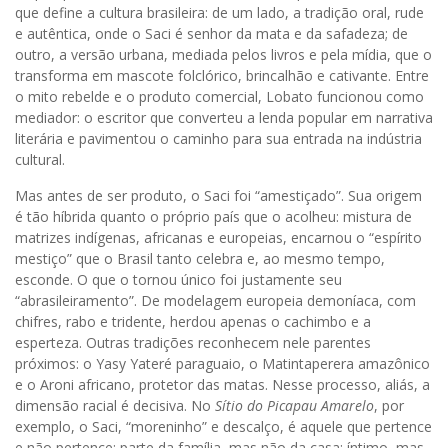
que define a cultura brasileira: de um lado, a tradição oral, rude
e autêntica, onde o Saci é senhor da mata e da safadeza; de
outro, a versão urbana, mediada pelos livros e pela mídia, que o
transforma em mascote folclórico, brincalhão e cativante. Entre
o mito rebelde e o produto comercial, Lobato funcionou como
mediador: o escritor que converteu a lenda popular em narrativa
literária e pavimentou o caminho para sua entrada na indústria
cultural.
Mas antes de ser produto, o Saci foi “amestiçado”. Sua origem
é tão híbrida quanto o próprio país que o acolheu: mistura de
matrizes indígenas, africanas e europeias, encarnou o “espírito
mestiço” que o Brasil tanto celebra e, ao mesmo tempo,
esconde. O que o tornou único foi justamente seu
“abrasileiramento”. De modelagem europeia demoníaca, com
chifres, rabo e tridente, herdou apenas o cachimbo e a
esperteza. Outras tradições reconhecem nele parentes
próximos: o Yasy Yateré paraguaio, o Matintaperera amazônico
e o Aroni africano, protetor das matas. Nesse processo, aliás, a
dimensão racial é decisiva. No
Sítio do Picapau Amarelo
, por
exemplo, o Saci, “moreninho” e descalço, é aquele que pertence
e não pertence: parte da família, mas não da casa; íntimo, mas