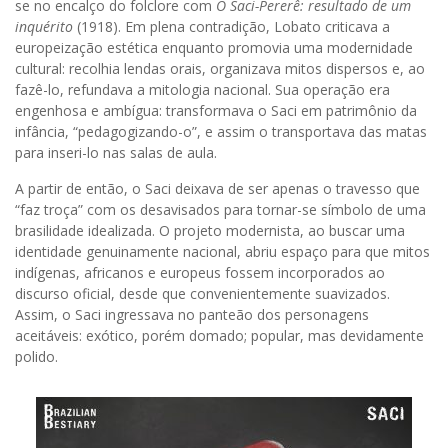
se no encalço do folclore com
O Saci-Pererê: resultado de um
inquérito
(1918). Em plena contradição, Lobato criticava a
europeização estética enquanto promovia uma modernidade
cultural: recolhia lendas orais, organizava mitos dispersos e, ao
fazê-lo, refundava a mitologia nacional. Sua operação era
engenhosa e ambígua: transformava o Saci em patrimônio da
infância, “pedagogizando-o”, e assim o transportava das matas
para inseri-lo nas salas de aula.
A partir de então, o Saci deixava de ser apenas o travesso que
“faz troça” com os desavisados para tornar-se símbolo de uma
brasilidade idealizada. O projeto modernista, ao buscar uma
identidade genuinamente nacional, abriu espaço para que mitos
indígenas, africanos e europeus fossem incorporados ao
discurso oficial, desde que convenientemente suavizados.
Assim, o Saci ingressava no panteão dos personagens
aceitáveis: exótico, porém domado; popular, mas devidamente
polido.