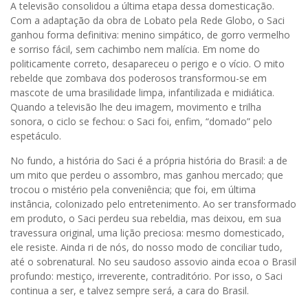
A televisão consolidou a última etapa dessa domesticação.
Com a adaptação da obra de Lobato pela Rede Globo, o Saci
ganhou forma definitiva: menino simpático, de gorro vermelho
e sorriso fácil, sem cachimbo nem malícia. Em nome do
politicamente correto, desapareceu o perigo e o vício. O mito
rebelde que zombava dos poderosos transformou-se em
mascote de uma brasilidade limpa, infantilizada e midiática.
Quando a televisão lhe deu imagem, movimento e trilha
sonora, o ciclo se fechou: o Saci foi, enfim, “domado” pelo
espetáculo.
No fundo, a história do Saci é a própria história do Brasil: a de
um mito que perdeu o assombro, mas ganhou mercado; que
trocou o mistério pela conveniência; que foi, em última
instância, colonizado pelo entretenimento. Ao ser transformado
em produto, o Saci perdeu sua rebeldia, mas deixou, em sua
travessura original, uma lição preciosa: mesmo domesticado,
ele resiste. Ainda ri de nós, do nosso modo de conciliar tudo,
até o sobrenatural. No seu saudoso assovio ainda ecoa o Brasil
profundo: mestiço, irreverente, contraditório. Por isso, o Saci
continua a ser, e talvez sempre será, a cara do Brasil.