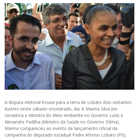
A disputa eleitoral trouxe para a terra de Lobato dois visitantes
ilustres neste sábado ensolarado, dia 4: Marina Silva (ex-
senadora e Ministra do Meio Ambiente no Governo Lula) e
Alexandre Padilha (Ministro da Saúde no Governo Dilma).
Marina compareceu ao evento de lançamento oficial da
campanha do deputado estadual Padre Afonso Lobato (PV),