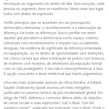
introdução ao argumento do direito de fala. Sem exceção, cada
pessoa ou segmento deve se manifestar. Muito mais que lugar,
todos tem direito de expressão.
Perfilo princípios que se assentam em um pressuposto
democrático elementar: o reconhecimento e a valorização da
diferença. De todas as diferenças. Busco perfilar-me entre
aqueles que percebem a democracia como espaço coletivo,
sobretudo com reconhecimento e respeito aos socialmente
desiguais. Na evidência do significado da diferença emendada
na equiparação, ou no direito de oportunidades sem distinções,
me coloco na luta que afina a interação de pretos com brancos,
de mulheres com homens, de detentores da educação formal
com os não privilegiados. E isto não é mera preferência, é luta.
É opção consciente e dever intelectual que impõe argumentos.
Uma das mais aclamadas autoras da crítica literária, a indiana
Gayatri Chakravorty Spivak assinou um texto intrigante,
justificado no universo teórico da pós-modernidade global. Em
artigo de 1985, delineou o corrosivo dilema afeito às relações
de classe sociais e suas expressões. Sob o título “
Can the
subaltern speak?
”, publicado em português com o título “Pode o