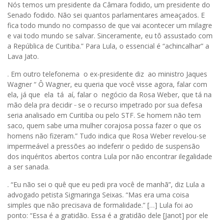
Nós temos um presidente da Câmara fodido, um presidente do
Senado fodido. Não sei quantos parlamentares ameaçados. E
fica todo mundo no compasso de que vai acontecer um milagre
e vai todo mundo se salvar. Sinceramente, eu tô assustado com
a República de Curitiba.” Para Lula, o essencial é “achincalhar” a
Lava Jato.
. Em outro telefonema o ex-presidente diz ao ministro Jaques
Wagner “ Ô Wagner, eu queria que você visse agora, falar com
ela, já que ela tá aí, falar o negócio da Rosa Weber, que tá na
_
mão dela pra decidir ­
se o recurso impetrado por sua defesa
seria analisado em Curitiba ou pelo STF. Se homem não tem
saco, quem sabe uma mulher corajosa possa fazer o que os
homens não fizeram.” Tudo indica que Rosa Weber revelou-se
impermeável a pressões ao indeferir o pedido de suspensão
dos inquéritos abertos contra Lula por não encontrar ilegalidade
a ser sanada.
. “Eu não sei o quê que eu pedi pra você de manhã”, diz Lula a
advogado petista Sigmaringa Seixas. “Mas era uma coisa
simples que não precisava de formalidade.” […] Lula foi ao
ponto: “Essa é a gratidão. Essa é a gratidão dele [Janot] por ele