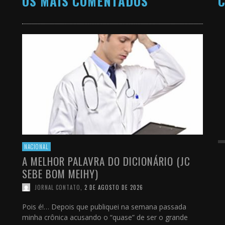
OS MAIS COMENTADOS
C
NACIONAL
A MELHOR PALAVRA DO DICIONÁRIO (JC
SEBE BOM MEIHY)
JORNAL CONTATO
,
2 DE AGOSTO DE 2026
Pois é!… Depois que publiquei na semana passada
minha crônica acusando o “quase” de ser o grande