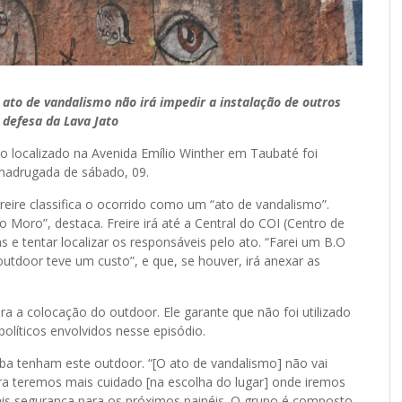
ato de vandalismo
não irá impedir a instalação de outros
 defesa da Lava Jato
o localizado na Avenida Emílio Winther em Taubaté foi
madrugada de sábado, 09.
Freire classifica o ocorrido como um “ato de vandalismo”.
Moro”, destaca. Freire irá até a Central do COI (Centro de
 e tentar localizar os responsáveis pelo ato. “Farei um B.O
outdoor teve um custo”, e que, se houver, irá anexar as
ra a colocação do outdoor. Ele garante que não foi utilizado
políticos envolvidos nesse episódio.
aíba tenham este outdoor. “[O ato de vandalismo] não vai
ra teremos mais cuidado [na escolha do lugar] onde iremos
 mais segurança para os próximos painéis. O grupo é composto