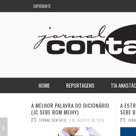
EXPEDIENTE
HOME
REPORTAGENS
TIA ANASTÁC
NACIONAL
COLUNA DO AQUILES
A ESTRANHA VISITA DO “VAR” (JC
QUASE:
SEBE BOM MEIHY)
DICION
REGIONAL
DE PASSAGEM
JORNAL CONTATO
,
26 DE JULHO DE 2026
JORN
ESPORTE
ENQUANTO ISSO…