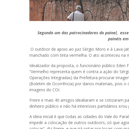
Segundo um dos patrocinadores do painel, esse
painéis em
O outdoor de apoio ao juiz Sérgio Moro e à Lava-Jat
manchado com tinta vermelha. O ato aconteceu na 
Idealizador da proposta, o funcionário público Eden 
“Vermelho representa quem é contra a ação do Sérgio 
Operações Integradas) da Prefeitura procurar imagens
(Boletim de Ocorrência) por danos materiais, pois o 
imagens do COI.
Freire e mais 40 amigos idealiaram e se cotizaram pa
dinheiro público e não há interesses partidários e/ou 
A ideia inicial é que todas as cidades do Vale do Par
impedir a colocação de outros outdoors, só que ago
colocar”, diz Freire, e que irá optar por locais com