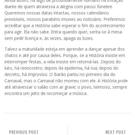
Ainda assim, há algo de profundamente humano na irritação
diante de quem atravessa a alegria com passo fúnebre.
Queremos nossas datas intactas, nossos calendários
previsíveis, nossos parabéns imunes ao noticiário. Preferimos
acreditar que a História sabe esperar o fim do acontecimento
para agir. Ela não sabe. Entra quando quer, senta-se à mesa
sem pedir licença e, às vezes, apaga as luzes.
Talvez a maturidade esteja em aprender a dançar apesar dos
chatos e até por causa deles. Porque, se a História insiste em
interromper festas, a vida insiste em retomá-las. Depois do
luto, há reencontro; depois da epidemia, há rua; depois do
decreto, há improviso. O Barão partiu no primeiro dia do
Carnaval, mas o Carnaval não morreu com ele. A História pode
até atravessar o salão com ar grave; o povo, teimoso, sempre
encontra um jeito de recomeçar a música.
PREVIOUS POST
NEXT POST