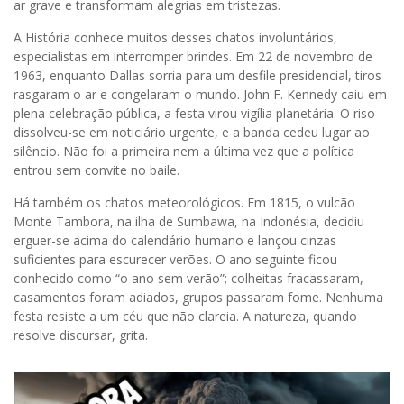
ar grave e transformam alegrias em tristezas.
A História conhece muitos desses chatos involuntários,
especialistas em interromper brindes. Em 22 de novembro de
1963, enquanto Dallas sorria para um desfile presidencial, tiros
rasgaram o ar e congelaram o mundo. John F. Kennedy caiu em
plena celebração pública, a festa virou vigília planetária. O riso
dissolveu-se em noticiário urgente, e a banda cedeu lugar ao
silêncio. Não foi a primeira nem a última vez que a política
entrou sem convite no baile.
Há também os chatos meteorológicos. Em 1815, o vulcão
Monte Tambora, na ilha de Sumbawa, na Indonésia, decidiu
erguer-se acima do calendário humano e lançou cinzas
suficientes para escurecer verões. O ano seguinte ficou
conhecido como “o ano sem verão”; colheitas fracassaram,
casamentos foram adiados, grupos passaram fome. Nenhuma
festa resiste a um céu que não clareia. A natureza, quando
resolve discursar, grita.