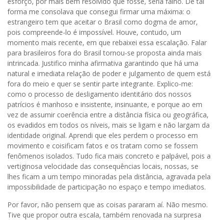
esforço, por mais bem resolvido que fosse, seria falho. De tal
forma me consolava que consegui firmar uma máxima: o
estrangeiro tem que aceitar o Brasil como dogma de amor,
pois compreende-lo é impossível. Houve, contudo, um
momento mais recente, em que rebaixei essa escalação. Falar
para brasileiros fora do Brasil tornou-se proposta ainda mais
intrincada. Justifico minha afirmativa garantindo que há uma
natural e imediata relação de poder e julgamento de quem está
fora do meio e quer se sentir parte integrante. Explico-me:
como o processo de desligamento identitário dos nossos
patrícios é manhoso e insistente, insinuante, e porque ao em
vez de assumir coerência entre a distância física ou geográfica,
os evadidos em todos os níveis, mais se ligam e não largam da
identidade original. Aprendi que eles perdem o processo em
movimento e coisificam fatos e os tratam como se fossem
fenômenos isolados. Tudo fica mais concreto e palpável, pois a
vertiginosa velocidade das consequências locais, nossas, se
lhes ficam a um tempo minoradas pela distância, agravada pela
impossibilidade de participação no espaço e tempo imediatos.
Por favor, não pensem que as coisas pararam aí. Não mesmo.
Tive que propor outra escala, também renovada na surpresa