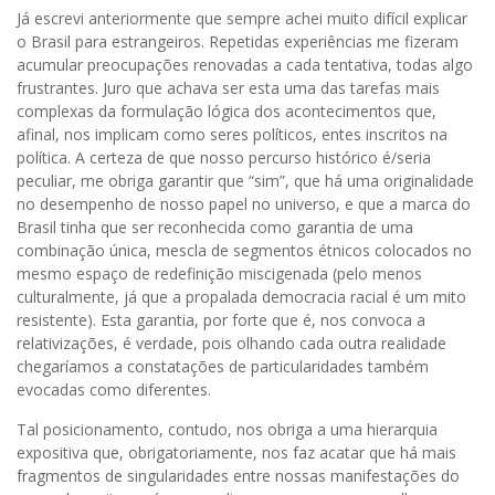
Já escrevi anteriormente que sempre achei muito difícil explicar
o Brasil para estrangeiros. Repetidas experiências me fizeram
acumular preocupações renovadas a cada tentativa, todas algo
frustrantes. Juro que achava ser esta uma das tarefas mais
complexas da formulação lógica dos acontecimentos que,
afinal, nos implicam como seres políticos, entes inscritos na
política. A certeza de que nosso percurso histórico é/seria
peculiar, me obriga garantir que “sim”, que há uma originalidade
no desempenho de nosso papel no universo, e que a marca do
Brasil tinha que ser reconhecida como garantia de uma
combinação única, mescla de segmentos étnicos colocados no
mesmo espaço de redefinição miscigenada (pelo menos
culturalmente, já que a propalada democracia racial é um mito
resistente). Esta garantia, por forte que é, nos convoca a
relativizações, é verdade, pois olhando cada outra realidade
chegaríamos a constatações de particularidades também
evocadas como diferentes.
Tal posicionamento, contudo, nos obriga a uma hierarquia
expositiva que, obrigatoriamente, nos faz acatar que há mais
fragmentos de singularidades entre nossas manifestações do