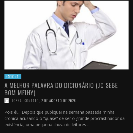
NACIONAL
A MELHOR PALAVRA DO DICIONÁRIO (JC SEBE
BOM MEIHY)
JORNAL CONTATO
,
2 DE AGOSTO DE 2026
Pois é!… Depois que publiquei na semana passada minha
crônica acusando o “quase” de ser o grande procrastinador da
existência, uma pequena chuva de leitores …