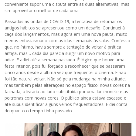
conveniente supor uma disputa entre as duas alternativas, mas
sim aproveitar o melhor de cada uma.
Passadas as ondas de COVID-19, a tentativa de retomar os
antigos hábitos se apresentou como um desafio. Continuei à
caça dos lançamentos, mas agora em uma nova pauta, muito
menos entusiasmado com as idas semanais às salas. Confesso
que, no íntimo, havia sempre a tentação de voltar à prática
antiga, mas… cada dia parecia surgir um novo motivo para
adiar. E adiei até a semana passada. É lógico que houve uma
festa interior, pois fui forçado a reconhecer que se passaram
cinco anos desde a última vez que frequentei o cinema. E não
foi tão natural voltar. Não só pela mudança na minha atitude,
mas também pelas alterações no espaço físico: novas cores na
fachada, a livraria ao lado substituída por uma lanchonete e as
poltronas com novas cores. O público ainda estava escasso e
até supus identificar alguns velhos frequentadores. E dei conta
do quanto o tempo tinha passado.