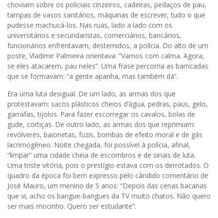
choviam sobre os policiais cinzeiros, cadeiras, pedaços de pau,
tampas de vasos sanitários, máquinas de escrever, tudo o que
pudesse machucá-los. Nas ruas, lado a lado com os
universitários e secundaristas, comerciários, bancários,
funcionários enfrentavam, destemidos, a polícia. Do alto de um
poste, Vladimir Palmeira orientava: “Vamos com calma. Agora,
se eles atacarem, pau neles”. Uma frase percorria as barricadas
que se formavam: “a gente apanha, mas também dá”.
Era uma luta desigual. De um lado, as armas dos que
protestavam: sacos plásticos cheios d’água, pedras, paus, gelo,
garrafas, tijolos. Para fazer escorregar os cavalos, bolas de
gude, cortiças. De outro lado, as armas dos que reprimiam:
revólveres, baionetas, fuzis, bombas de efeito moral e de gás
lacrimogêneo. Noite chegada, foi possível à polícia, afinal,
“limpar” uma cidade cheia de escombros e de sinais de luta.
Uma triste vitória, pois o prestígio estava com os derrotados. O
quadro da época foi bem expresso pelo cândido comentário de
José Mauro, um menino de 5 anos: “Depois das cenas bacanas
que vi, acho os bangue-bangues da TV muito chatos. Não quero
ser mais mocinho. Quero ser estudante”.