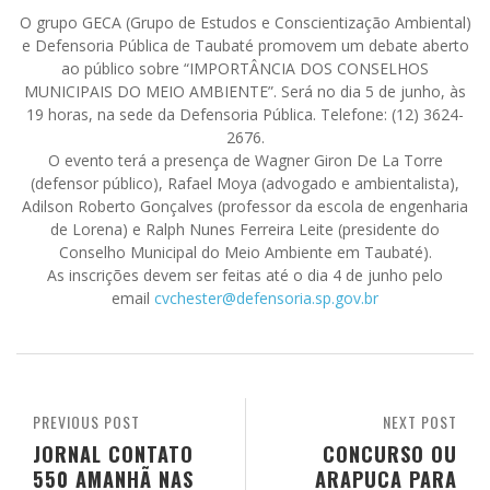
O grupo GECA (Grupo de Estudos e Conscientização Ambiental)
e Defensoria Pública de Taubaté promovem um debate aberto
ao público sobre “IMPORTÂNCIA DOS CONSELHOS
MUNICIPAIS DO MEIO AMBIENTE”. Será no dia 5 de junho, às
19 horas, na sede da Defensoria Pública. Telefone: (12) 3624-
2676.
O evento terá a presença de Wagner Giron De La Torre
(defensor público), Rafael Moya (advogado e ambientalista),
Adilson Roberto Gonçalves (professor da escola de engenharia
de Lorena) e Ralph Nunes Ferreira Leite (presidente do
Conselho Municipal do Meio Ambiente em Taubaté).
As inscrições devem ser feitas até o dia 4 de junho pelo
email
cvchester@defensoria.sp.gov.br
PREVIOUS POST
NEXT POST
JORNAL CONTATO
CONCURSO OU
550 AMANHÃ NAS
ARAPUCA PARA