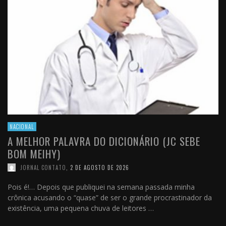
NACIONAL
A MELHOR PALAVRA DO DICIONÁRIO (JC SEBE
BOM MEIHY)
JORNAL CONTATO
,
2 DE AGOSTO DE 2026
Pois é!… Depois que publiquei na semana passada minha
crônica acusando o “quase” de ser o grande procrastinador da
existência, uma pequena chuva de leitores …