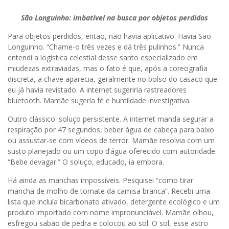
São Longuinho: imbatível na busca por objetos perdidos
Para objetos perdidos, então, não havia aplicativo. Havia São
Longuinho. “Chame-o três vezes e dá três pulinhos.” Nunca
entendi a logística celestial desse santo especializado em
miudezas extraviadas, mas o fato é que, após a coreografia
discreta, a chave aparecia, geralmente no bolso do casaco que
eu já havia revistado. A internet sugeriria rastreadores
bluetooth. Mamãe sugeria fé e humildade investigativa.
Outro clássico: soluço persistente. A internet manda segurar a
respiração por 47 segundos, beber água de cabeça para baixo
ou assustar-se com vídeos de terror. Mamãe resolvia com um
susto planejado ou um copo d’água oferecido com autoridade.
“Bebe devagar.” O soluço, educado, ia embora.
Há ainda as manchas impossíveis. Pesquisei “como tirar
mancha de molho de tomate da camisa branca”. Recebi uma
lista que incluía bicarbonato ativado, detergente ecológico e um
produto importado com nome impronunciável. Mamãe olhou,
esfregou sabão de pedra e colocou ao sol. O sol, esse astro