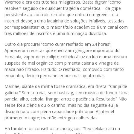
Vivemos a era dos tutoriais milagrosos. Basta digitar “como
resolver” seguido de qualquer tragédia doméstica – da gripe
persistente ao controle remoto que entrou em greve – e a
internet despeja uma ladaínha de soluções infalíveis, testadas
por “especialistas” cujo maior título acadêmico é um canal com
três milhões de inscritos e uma iluminação duvidosa.
Outro dia procurei “como curar resfriado em 24 horas”.
Apareceram receitas que envolviam gengibre importado do
Himalaia, vapor de eucalipto colhido à luz da lua e uma mistura
suspeita de mel orgânico com pimenta caiena e vinagre de
maçã não filtrado. Fiz tudo. O resfriado, comovido com tanto
empenho, decidiu permanecer por mais quatro dias.
Mamãe, diante da minha tosse dramática, era direta: “Canja de
galinha.” Sem tutorial, sem hashtag, sem música de fundo. Uma
panela, alho, cebola, frango, arroz e paciência. Resultado? Não
sei se foi a ciência ou o carinho, mas no dia seguinte eu já
discutia tudo com plena capacidade pulmonar. A internet
prometeu milagre; mamãe entregou colheradas.
Há também os conselhos tecnológicos. “Seu celular caiu na