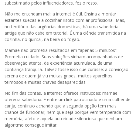
subestimado pelos influenciadores, fez o resto.
Não me entendam mal: a internet é útil. Ensina a montar
estantes suecas e a cozinhar risoto com ar profissional. Mas,
no território das urgências domésticas, há uma sabedoria
antiga que não cabe em tutorial. É uma ciência transmitida na
cozinha, no quintal, na beira do fogão.
Mamãe não prometia resultados em “apenas 5 minutos”.
Prometia cuidado. Suas soluções vinham acompanhadas de
observação atenta, de experiência acumulada, de uma
confiança tranquila. Talvez fosse isso que curasse: a convicção
serena de quem já viu muitas gripes, muitos aparelhos
teimosos e muitas chaves desaparecidas.
No fim das contas, a internet oferece instruções; mamãe
oferecia sabedoria. E entre um link patrocinado e uma colher de
canja, continuo achando que a segunda opção tem mais
chance de funcionar, nem que seja porque vem temperada com
memória, afeto e aquela autoridade silenciosa que nenhum
algoritmo consegue imitar.