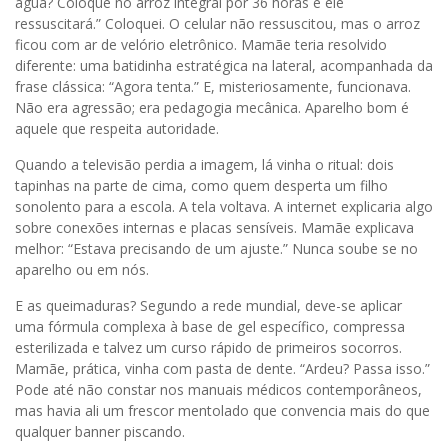
água? Coloque no arroz integral por 36 horas e ele
ressuscitará.” Coloquei. O celular não ressuscitou, mas o arroz
ficou com ar de velório eletrônico. Mamãe teria resolvido
diferente: uma batidinha estratégica na lateral, acompanhada da
frase clássica: “Agora tenta.” E, misteriosamente, funcionava.
Não era agressão; era pedagogia mecânica. Aparelho bom é
aquele que respeita autoridade.
Quando a televisão perdia a imagem, lá vinha o ritual: dois
tapinhas na parte de cima, como quem desperta um filho
sonolento para a escola. A tela voltava. A internet explicaria algo
sobre conexões internas e placas sensíveis. Mamãe explicava
melhor: “Estava precisando de um ajuste.” Nunca soube se no
aparelho ou em nós.
E as queimaduras? Segundo a rede mundial, deve-se aplicar
uma fórmula complexa à base de gel específico, compressa
esterilizada e talvez um curso rápido de primeiros socorros.
Mamãe, prática, vinha com pasta de dente. “Ardeu? Passa isso.”
Pode até não constar nos manuais médicos contemporâneos,
mas havia ali um frescor mentolado que convencia mais do que
qualquer banner piscando.