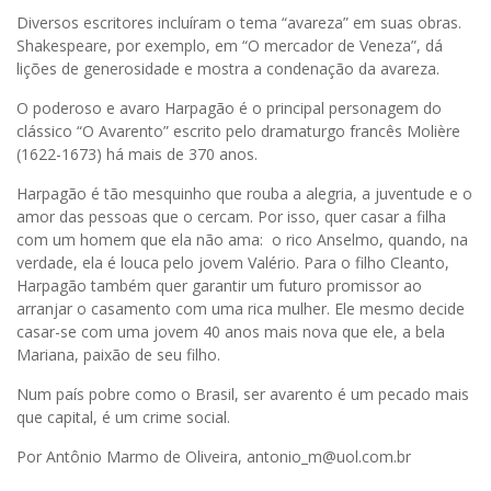
Diversos escritores incluíram o tema “avareza” em suas obras.
Shakespeare, por exemplo, em “O mercador de Veneza”, dá
lições de generosidade e mostra a condenação da avareza.
O poderoso e avaro Harpagão é o principal personagem do
clássico “O Avarento” escrito pelo dramaturgo francês Molière
(1622-1673) há mais de 370 anos.
Harpagão é tão mesquinho que rouba a alegria, a juventude e o
amor das pessoas que o cercam. Por isso, quer casar a filha
com um homem que ela não ama: o rico Anselmo, quando, na
verdade, ela é louca pelo jovem Valério. Para o filho Cleanto,
Harpagão também quer garantir um futuro promissor ao
arranjar o casamento com uma rica mulher. Ele mesmo decide
casar-se com uma jovem 40 anos mais nova que ele, a bela
Mariana, paixão de seu filho.
Num país pobre como o Brasil, ser avarento é um pecado mais
que capital, é um crime social.
Por Antônio Marmo de Oliveira, antonio_m@uol.com.br