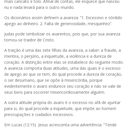
mais caricato e tolo. Afinal de contas, ele esquece que nasceu
nu e nada levará para o outro mundo.
Os dicionários assim definem a avareza: “1. Excessivo e sórdido
apego ao dinheiro. 2. Falta de generosidade, mesquinhez”.
Judas pode simbolizar os avarentos, pois que, por sua avareza
tornou-se traidor de Cristo.
A traição é uma das sete filhas da avareza, a saber: a fraude, a
mentira, o perjúrio, a inquietude, a violência e a dureza de
coração. A distinção entre elas se estabelece do seguinte modo.
A avareza comporta duas atitudes, uma das quais é o excesso
de apego ao que se tem, do qual procede a dureza de coração,
o ser desumano, que se opõe à misericórdia, porque
evidentemente o avaro endurece seu coração e não se vale de
seus bens para socorrer misericordiosamente alguém.
A outra atitude própria do avaro é o excesso no afã de ajuntar
para si, do qual procede a inquietude, que impõe ao homem
preocupações e cuidados excessivos.
Em Lucas (12:15) Jesus acrescenta uma advertência: “Tende