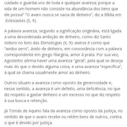
cuidado e guardai-vos de toda e qualquer avareza; porque a
vida de um homem não consiste na abundância dos bens que
ele possui” “O avaro nunca se sacia de dinheiro”, diz a Bíblia em
Eclesiastes (5, 9).
A palavra avareza, segundo a significação originária, está ligada
a uma desordenada ambição de dinheiro, como diz Santo
Isidoro no livro das Etimologias (X, 9):
avarus
é como que
“a
vidus aeris
“, ávido de dinheiro, em consonância com a palavra
correspondente em grego filargiria, amor à prata. Por sua vez,
Agostinho afirma haver uma avareza “geral”, pela qual se deseja
mais do que o devido alguma coisa, e uma avareza “específica”,
à qual se chama usualmente amor ao dinheiro.
Outros situam a avareza como oposto da generosidade e,
nesse sentido, a avareza é um defeito, uma deficiência, no que
diz respeito a gastar dinheiro e um excesso no que diz respeito
à sua busca e retenção.
Já Tomás de Aquino fala da avareza como oposto da justiça, no
sentido de que o avaro recebe ou retém bens de outros, contra
o que é devido por justiça.