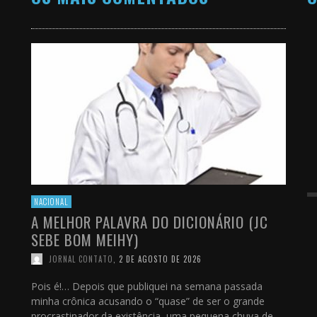
NACIONAL
A MELHOR PALAVRA DO DICIONÁRIO (JC
SEBE BOM MEIHY)
JORNAL CONTATO
,
2 DE AGOSTO DE 2026
Pois é!… Depois que publiquei na semana passada
minha crônica acusando o “quase” de ser o grande
procrastinador da existência, uma pequena chuva de