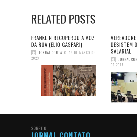
RELATED POSTS
FRANKLIN RECUPEROU A VOZ
VEREADORE
DA RUA (ELIO GASPARI)
DESISTEM 
SALARIAL
JORNAL CONTATO
,
19 DE MARÇO DE
2023
JORNAL CO
DE 2017
SOBRE O
JORNAL CONTATO