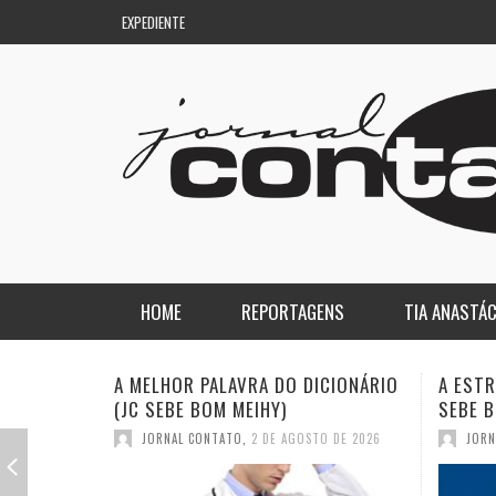
EXPEDIENTE
HOME
REPORTAGENS
TIA ANASTÁC
NACIONAL
COLUNA DO AQUILES
CIONÁRIO
A ESTRANHA VISITA DO “VAR” (JC
QUASE:
SEBE BOM MEIHY)
DICION
REGIONAL
DE PASSAGEM
O DE 2026
JORNAL CONTATO
,
26 DE JULHO DE 2026
JORN
ESPORTE
ENQUANTO ISSO…