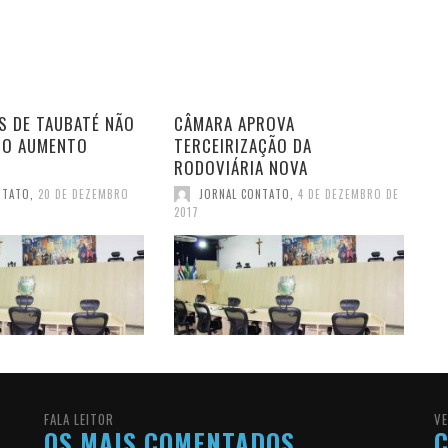
S DE TAUBATÉ NÃO
CÂMARA APROVA
DO AUMENTO
TERCEIRIZAÇÃO DA
RODOVIÁRIA NOVA
NTATO
,
20 DE DEZEMBRO
JORNAL CONTATO
,
4 DE DEZEMBRO DE
2017
FALA LEITOR
VE
OS MAIS COMENTADOS
C