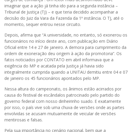
imaginar que a ação já tinha ido para a segunda instância –
Tribunal de Justiça (TJ) – e que teria decidido acompanhar a
decisão do Juiz da Vara da Fazenda da 1ª instância. O TJ, até o
momento, sequer entrou nesse circuito.
Depois, afirma que “A universidade, no entanto, só exonerou os
funcionários no início deste ano, com publicação em Diário
Oficial entre 14 e 27 de janeiro. A demora para cumprimento da
ordem de exoneração deu origem à ação da promotoria”. Os
fatos noticiados por CONTATO em abril informava que a
exigência do MP e acatada pela Justiça já havia sido
integralmente cumprida quando a UNITAU demitiu entre 04 e 07
de janeiro os 45 funcionários apontados pelo MP.
Nessa altura do campeonato, os ânimos estão acirrados por
causa do festival de escândalos patrocinado pelo partido do
governo federal com nosso dinheirinho suado. E exatamente
por isso, o país vive sob uma chuva de versões onde as partes
envolvidas se acusam mutuamente de veicular de versões
mentirosas e falsas.
Pela sua importância no cenário nacional, bem que a