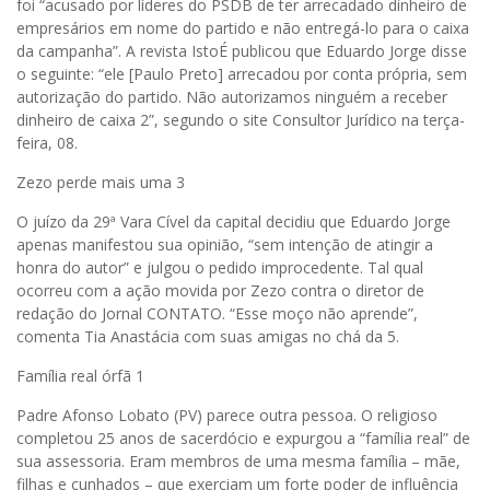
foi “acusado por líderes do PSDB de ter arrecadado dinheiro de
empresários em nome do partido e não entregá-lo para o caixa
da campanha”. A revista IstoÉ publicou que Eduardo Jorge disse
o seguinte: “ele [Paulo Preto] arrecadou por conta própria, sem
autorização do partido. Não autorizamos ninguém a receber
dinheiro de caixa 2”, segundo o site Consultor Jurídico na terça-
feira, 08.
Zezo perde mais uma 3
O juízo da 29ª Vara Cível da capital decidiu que Eduardo Jorge
apenas manifestou sua opinião, “sem intenção de atingir a
honra do autor” e julgou o pedido improcedente. Tal qual
ocorreu com a ação movida por Zezo contra o diretor de
redação do Jornal CONTATO. “Esse moço não aprende”,
comenta Tia Anastácia com suas amigas no chá da 5.
Família real órfã 1
Padre Afonso Lobato (PV) parece outra pessoa. O religioso
completou 25 anos de sacerdócio e expurgou a “família real” de
sua assessoria. Eram membros de uma mesma família – mãe,
filhas e cunhados – que exerciam um forte poder de influência