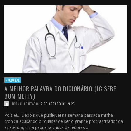
NACIONAL
A MELHOR PALAVRA DO DICIONÁRIO (JC SEBE
BOM MEIHY)
JORNAL CONTATO
,
2 DE AGOSTO DE 2026
Pois é!… Depois que publiquei na semana passada minha
crônica acusando o “quase” de ser o grande procrastinador da
existência, uma pequena chuva de leitores …