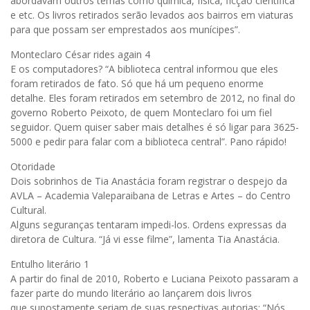
abordavam outros temas como química, física, ficção científica
e etc. Os livros retirados serão levados aos bairros em viaturas
para que possam ser emprestados aos munícipes”.
Monteclaro César rides again 4
E os computadores? “A biblioteca central informou que eles
foram retirados de fato. Só que há um pequeno enorme
detalhe. Eles foram retirados em setembro de 2012, no final do
governo Roberto Peixoto, de quem Monteclaro foi um fiel
seguidor. Quem quiser saber mais detalhes é só ligar para 3625-
5000 e pedir para falar com a biblioteca central”. Pano rápido!
Otoridade
Dois sobrinhos de Tia Anastácia foram registrar o despejo da
AVLA – Academia Valeparaibana de Letras e Artes – do Centro
Cultural.
Alguns seguranças tentaram impedi-los. Ordens expressas da
diretora de Cultura. “Já vi esse filme”, lamenta Tia Anastácia.
Entulho literário 1
A partir do final de 2010, Roberto e Luciana Peixoto passaram a
fazer parte do mundo literário ao lançarem dois livros
que supostamente seriam de suas respectivas autorias: “Nós