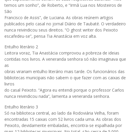
temos um sonho”, de Roberto, e “Irmã Lua nos Mosteiros de
São
Francisco de Assis”, de Luciana. As obras reúnem artigos
publicados pelo casal no jornal Diário de Taubaté. O verdadeiro
nunca reivindicou seus direitos. “O ghost writer dos Peixoto
escafedeu-se”, pensa Tia Anastácia em voz alta.
Entulho literário 2
Leitora voraz, Tia Anastácia comprovou a pobreza de ideias
contidas nos livros. A veneranda senhora só não imaginava que
as
obras virariam entulho literário mais tarde. Os funcionários das
bibliotecas municipais não sabem o que fazer com as caixas de
livros
do casal Peixoto. “Agora eu entendi porque o professor Carlos
nunca reivindicou nada”, lamenta a veneranda senhora.
Entulho literário 3
Só na biblioteca central, ao lado da Rodoviária Velha, foram
encontradas 15 caixas com 52 livros cada uma. As obras dos
Peixoto, devidamente embaladas, encontra-se espalhada por
mais 12 bibliotecas municipais. No total, são cerca de 5.000